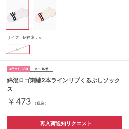
G65
G70
G75
～999円
1,000～1,999円
H70
H75
2,000～2,999円
3,000～3,999円
SS
S
M
サイズ：M
在庫：×
L
LL
3L
4,000円～
3足￥1,188靴下
M
S-AB
S-CD
S-EF
セールアイテムから探す
M-AB
M-CD
M-EF
セールアイテム
L-AB
L-CD
L-EF
綿混ロゴ刺繍2本ラインリブくるぶしソック
その他から探す
ス
LL-EF
￥473
お気に入り
（税込）
サイズの表示を閉じる
新着アイテム
再入荷通知リクエスト