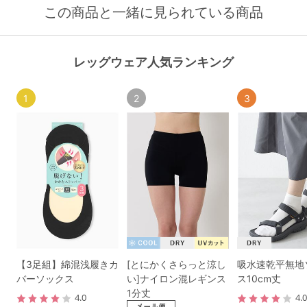
この商品と一緒に見られている商品
レッグウェア人気ランキング
1
2
3
【3足組】綿混浅履きカ
[とにかくさらっと涼し
吸水速乾平無地
バーソックス
い]ナイロン混レギンス
ス10cm丈
1分丈
4.0
4.