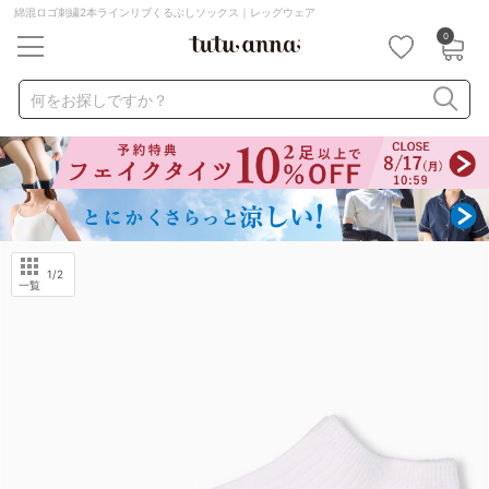
綿混ロゴ刺繍2本ラインリブくるぶしソックス｜レッグウェア
0
キーワード・品番から探す
検索を閉じる
何をお探しですか？
ナイトブラ
ノンワイヤー
特盛ブラ
チューブトップ
折り畳み
パジャマ
ストッキング
キャミソール
ルームウェア
育乳ブラ
アームカバー
1
/2
一覧
カテゴリから探す
レッグウェア
下着
ルームウェア
ライフスタイル
メンズ
キッズ