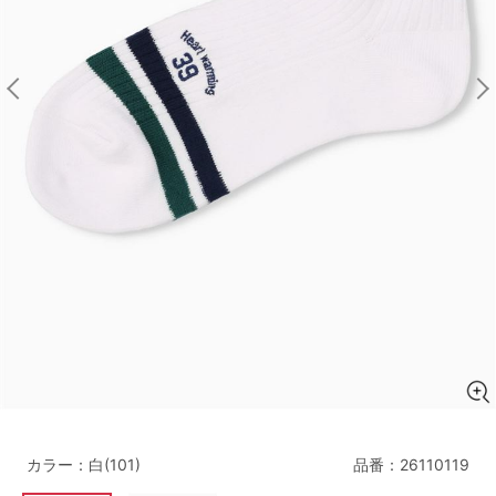
マタニティ
ギフトラッピング
SALE
サイズからブラを探す
A60
A65
A70
A75
B65
B70
B75
B80
C65
C70
C75
C80
C85
D65
D70
D75
D80
D85
すべてのサイズを表示する
E65
E70
E75
E80
E85
F65
F70
F75
F80
カラー：白(101)
品番：
26110119
価格帯から探す