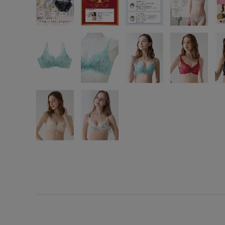
SS
S
M
L
LL
3L
S-AB
S-CD
S-EF
M-AB
M-CD
M-EF
L-AB
L-CD
L-EF
LL-EF