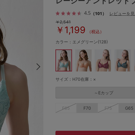
レーシーアントレッド
4.5
（101）
レビューを見
￥2,541
その他から探す
￥1,199
（税込）
お気に入り
カラー：エメグリーン(128)
新着アイテム
ランキング
サイズ：H70
在庫：×
～Eカップ
高評価レビューアイテム
F65
F70
F75
G65
WEB限定アイテム
特集ページ