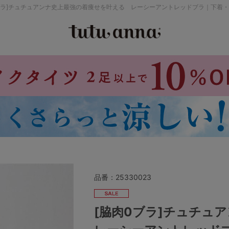
ブラ]チュチュアンナ史上最強の着痩せを叶える レーシーアントレッドブラ｜下着
検索を閉じる
価格帯から探す
～999円
み
パジャマ
ストッキング
2,000～2,999円
4,000円～
品番：
25330023
セールアイテムから探す
[脇肉0ブラ]チュチ
セールアイテム