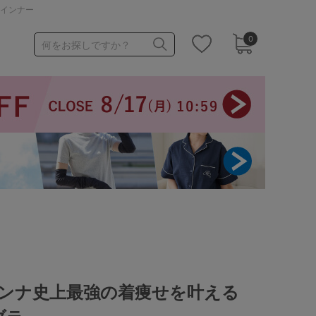
・インナー
0
何をお探しですか？
1,000～1,999円
3,000～3,999円
3足￥1,188靴下
ュアンナ史上最強の着痩せを叶える