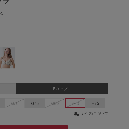
ブラ
る
Fカップ～
G70
G75
G80
H70
H75
サイズについて