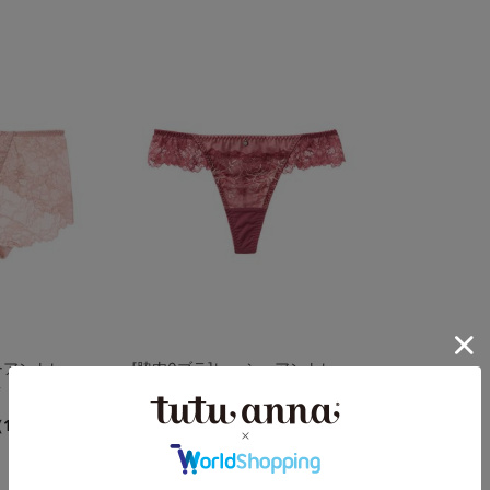
ーアントレッ
[脇肉0ブラ]レーシーアントレッ
ツ
ド Ｔバック
4.5
（18件）
（4件）
￥1,188
(税込)