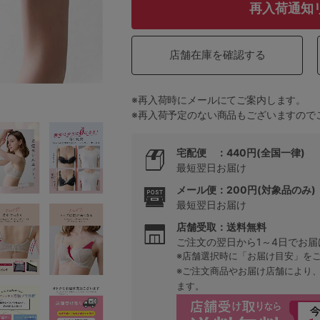
再入荷通知
5
店舗在庫を確認する
0
※再入荷時にメールにてご案内します。
※再入荷予定のない商品もございますので
0
C85
0
D85
宅配便 ：440円(全国一律)
最短翌日お届け
0
E85
メール便：200円(対象品のみ)
最短翌日お届け
0
店舗受取：送料無料
ご注文の翌日から1～4日でお届
※店舗選択時に「お届け目安」を
※ご注文商品やお届け店舗により
ます。