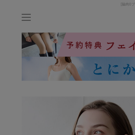
[脇肉0
キーワード・品番から探す
ナイトブラ
ノンワイヤー
特盛ブラ
チューブトップ
折り畳
キャミソール
ルームウェア
育乳ブラ
アームカバー
カテゴリから探す
レッグウェア
下着