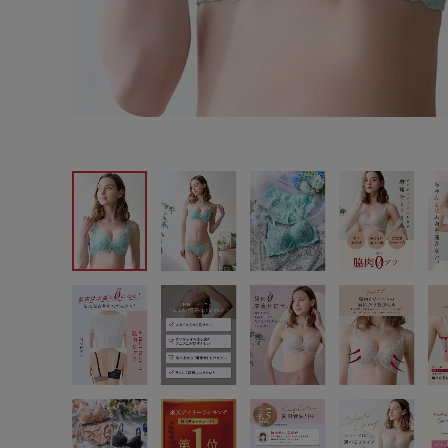
サイズからブラを探す
A60
A65
A70
A7
B65
B70
B75
B8
C65
C70
C75
C8
D65
D70
D75
D8
E65
E70
E75
E8
F65
F70
F75
F8
G65
G70
G75
H70
H75