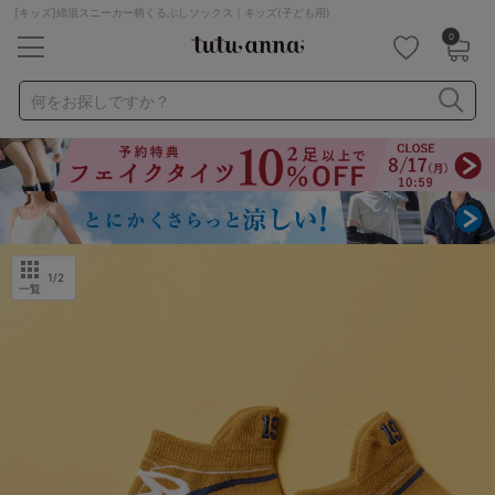
[キッズ]綿混スニーカー柄くるぶしソックス｜キッズ(子ども用)
0
キーワード・品番から探す
検索を閉じる
何をお探しですか？
ナイトブラ
ノンワイヤー
特盛ブラ
チューブトップ
折り畳み
パジャマ
ストッキング
キャミソール
ルームウェア
育乳ブラ
アームカバー
1
/2
一覧
カテゴリから探す
レッグウェア
下着
ルームウェア
ライフスタイル
メンズ
キッズ