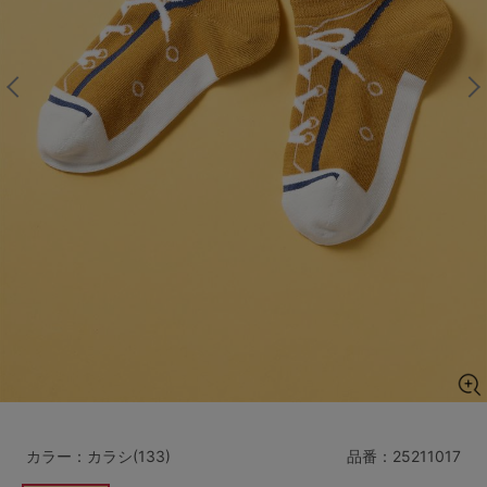
マタニティ
ギフトラッピング
SALE
サイズからブラを探す
A60
A65
A70
A75
B65
B70
B75
B80
C65
C70
C75
C80
C85
D65
D70
D75
D80
D85
すべてのサイズを表示する
E65
E70
E75
E80
E85
F65
F70
F75
F80
カラー：カラシ(133)
品番：
25211017
価格帯から探す