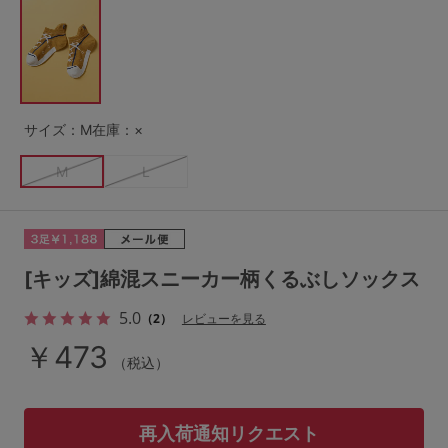
G65
G70
G75
～999円
1,000～1,999円
H70
H75
2,000～2,999円
3,000～3,999円
SS
S
M
サイズ：M
在庫：×
L
LL
3L
4,000円～
3足￥1,188靴下
M
L
S-AB
S-CD
S-EF
セールアイテムから探す
M-AB
M-CD
M-EF
セールアイテム
L-AB
L-CD
L-EF
[キッズ]綿混スニーカー柄くるぶしソックス
その他から探す
LL-EF
5.0
（2）
レビューを見る
お気に入り
￥473
（税込）
サイズの表示を閉じる
新着アイテム
再入荷通知リクエスト