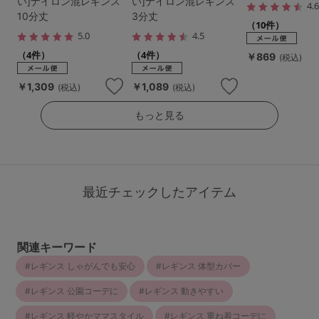
い]ナイロン混レギンス
い]ナイロン混レギンス
4.
10分丈
3分丈
（10件）
5.0
4.5
（4件）
（4件）
￥869
(税込)
￥1,309
￥1,089
(税込)
(税込)
もっと見る
最近チェックしたアイテム
関連キーワード
レギンス しゃがんでも安心
レギンス 体型カバー
レギンス 公園コーデに
レギンス 動きやすい
レギンス 軽やかママスタイル
レギンス 重ね着コーデに