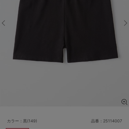
マタニティ
ギフトラッピング
SALE
サイズからブラを探す
A60
A65
A70
A75
B65
B70
B75
B80
C65
C70
C75
C80
C85
D65
D70
D75
D80
D85
すべてのサイズを表示する
E65
E70
E75
E80
E85
F65
F70
F75
F80
カラー：黒(149)
品番：
25114007
価格帯から探す