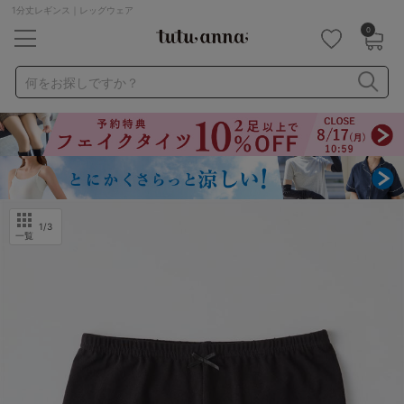
1分丈レギンス｜レッグウェア
0
キーワード・品番から探す
検索を閉じる
何をお探しですか？
ナイトブラ
ノンワイヤー
特盛ブラ
チューブトップ
折り畳み
パジャマ
ストッキング
キャミソール
ルームウェア
育乳ブラ
アームカバー
1
/3
一覧
カテゴリから探す
レッグウェア
下着
ルームウェア
ライフスタイル
メンズ
キッズ