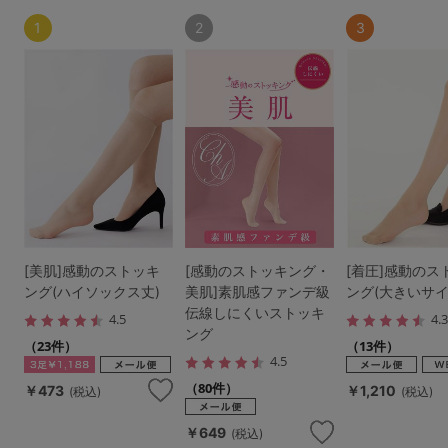
1
2
3
[美肌]感動のストッキ
[感動のストッキング・
[着圧]感動のス
ング(ハイソックス丈)
美肌]素肌感ファンデ級
ング(大きいサイ
伝線しにくいストッキ
4.5
4.
ング
（23件）
（13件）
4.5
（80件）
￥473
￥1,210
(税込)
(税込)
￥649
(税込)