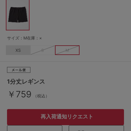
G65
G70
G75
～999円
1,000～1,999円
H70
H75
2,000～2,999円
3,000～3,999円
SS
S
M
サイズ：M
在庫：×
L
LL
3L
4,000円～
3足￥1,188靴下
XS
S
M
S-AB
S-CD
S-EF
セールアイテムから探す
M-AB
M-CD
M-EF
セールアイテム
L-AB
L-CD
L-EF
1分丈レギンス
その他から探す
￥759
LL-EF
（税込）
お気に入り
サイズの表示を閉じる
再入荷通知リクエスト
新着アイテム