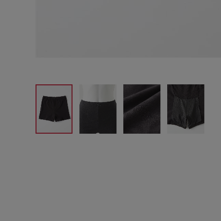
サイズからブラを探す
A60
A65
A70
A7
B65
B70
B75
B8
C65
C70
C75
C8
D65
D70
D75
D8
E65
E70
E75
E8
F65
F70
F75
F8
G65
G70
G75
H70
H75