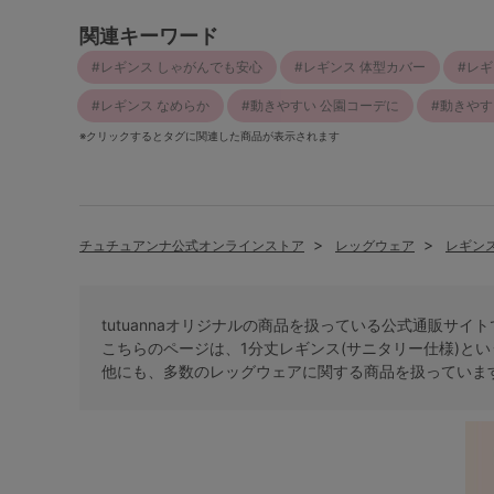
関連キーワード
レギンス しゃがんでも安心
レギンス 体型カバー
レギ
レギンス なめらか
動きやすい 公園コーデに
動きやす
※クリックするとタグに関連した商品が表示されます
チュチュアンナ公式オンラインストア
レッグウェア
レギン
tutuannaオリジナルの商品を扱っている公式通販サイ
こちらのページは、1分丈レギンス(サニタリー仕様)とい
他にも、多数の
レッグウェア
に関する商品を扱っていま