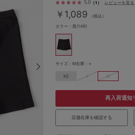
5.0
（1）
レビューを見る
￥1,089
（税込）
その他から探す
カラー：黒(149)
お気に入り
新着アイテム
サイズ：M
在庫：×
XS
S
M
ランキング
高評価レビューアイテム
再入荷通知
WEB限定アイテム
店舗在庫を確認する
特集ページ