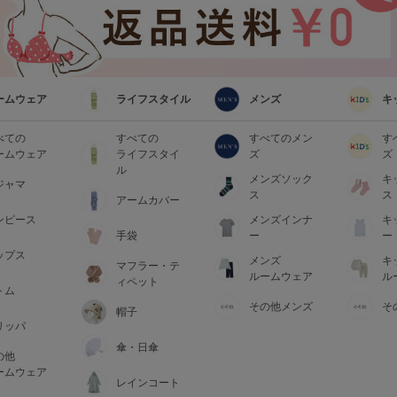
ームウェア
ライフスタイル
メンズ
キ
べての
すべての
すべてのメン
す
ームウェア
ライフスタイ
ズ
ズ
ル
メンズソック
キ
ジャマ
ス
ス
アームカバー
ンピース
メンズインナ
キ
手袋
ー
ー
ップス
メンズ
キ
マフラー・テ
ルームウェア
ル
ィペット
トム
その他メンズ
そ
帽子
リッパ
傘・日傘
の他
ームウェア
レインコート