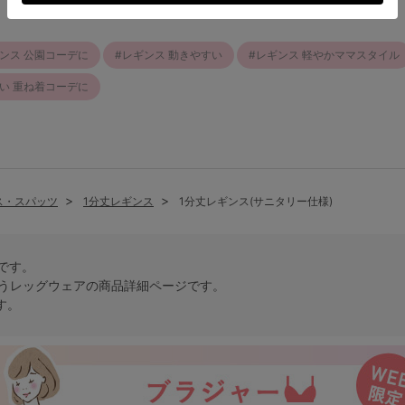
ンス 公園コーデに
レギンス 動きやすい
レギンス 軽やかママスタイル
い 重ね着コーデに
ス・スパッツ
1分丈レギンス
1分丈レギンス(サニタリー仕様)
トです。
う
レッグウェア
の商品詳細ページです。
す。