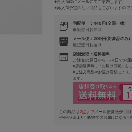
※再入荷時にメールにてご案内します。
※再入荷予定のない商品もございますので
5
宅配便 ：440円(全国一律)
最短翌日お届け
0
メール便：200円(対象品のみ)
最短翌日お届け
0
C85
店舗受取：送料無料
ご注文の翌日から1～4日でお届
0
D85
※店舗選択時に「お届け目安」を
※ご注文商品やお届け店舗により
0
E85
ます。
0
この商品は
2
点まで
メール便発送が可能
※梱包状況より宅配便でのお届けになる可