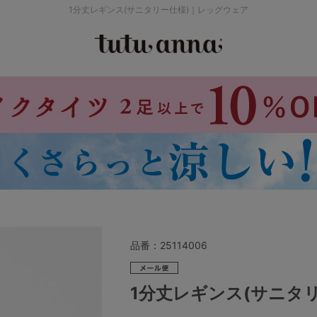
1分丈レギンス(サニタリー仕様)｜レッグウェア
検索を閉じる
価格帯から探す
～999円
み
パジャマ
ストッキング
2,000～2,999円
4,000円～
品番：
25114006
セールアイテムから探す
1分丈レギンス(サニタ
セールアイテム