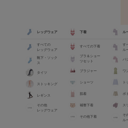
レッグウェア
下着
ル
すべての
す
すべての下着
レッグウェア
ル
ブラ＆ショー
靴下・ソック
パ
ツセット
ス
ブラジャー
ワ
タイツ
ショーツ
ト
ストッキング
肌着
ボ
レギンス
その他
補整下着
ス
レッグウェア
そ
その他下着
ル