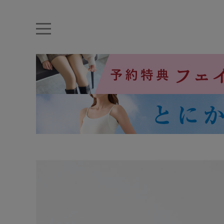
キーワード・品番から探す
ナイトブラ
ノンワイヤー
特盛ブラ
チューブトップ
折り畳
キャミソール
ルームウェア
育乳ブラ
アームカバー
カテゴリから探す
レッグウェア
下着