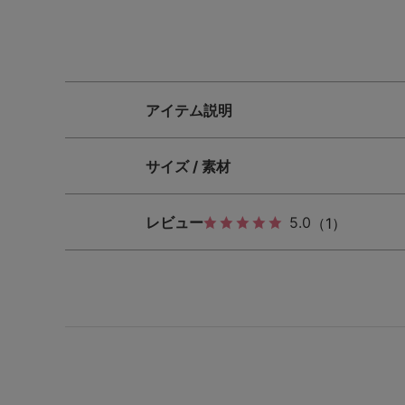
SS
S
M
L
LL
3L
S-AB
S-CD
S-EF
アイテム説明
M-AB
M-CD
M-EF
サイズ / 素材
L-AB
L-CD
L-EF
LL-EF
レビュー
5.0
（1）