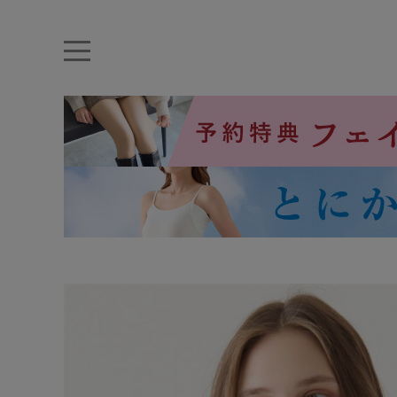
キーワード・品番から探す
ナイトブラ
ノンワイヤー
特盛ブラ
チューブトップ
折り畳
キャミソール
ルームウェア
育乳ブラ
アームカバー
カテゴリから探す
レッグウェア
下着