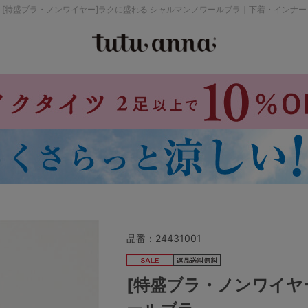
[特盛ブラ・ノンワイヤー]ラクに盛れる シャルマンノワールブラ｜下着・インナー
検索を閉じる
価格帯から探す
～999円
み
パジャマ
ストッキング
2,000～2,999円
4,000円～
品番：
24431001
セールアイテムから探す
[特盛ブラ・ノンワイヤ
セールアイテム