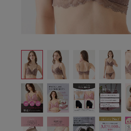
サイズからブラを探す
A60
A65
A70
A7
B65
B70
B75
B8
C65
C70
C75
C8
D65
D70
D75
D8
E65
E70
E75
E8
F65
F70
F75
F8
G65
G70
G75
H70
H75