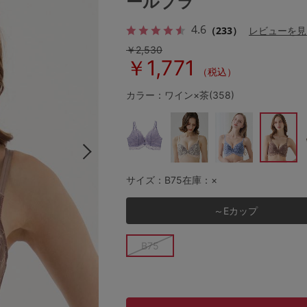
ールブラ
4.6
（233）
レビューを見
￥2,530
その他から探す
￥1,771
（税込）
お気に入り
カラー：ワイン×茶(358)
新着アイテム
ランキング
サイズ：B75
在庫：×
～Eカップ
高評価レビューアイテム
B75
WEB限定アイテム
特集ページ