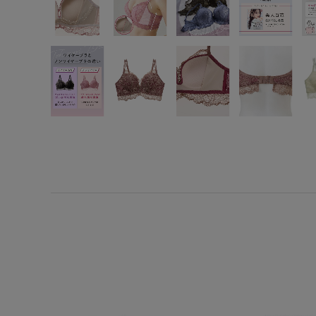
SS
S
M
L
LL
3L
S-AB
S-CD
S-EF
M-AB
M-CD
M-EF
L-AB
L-CD
L-EF
LL-EF