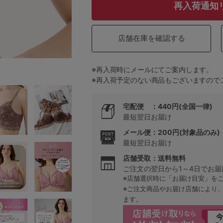
再入荷通知
5
店舗在庫を確認する
0
※再入荷時にメールにてご案内します。
※再入荷予定のない商品もございますので
0
C85
0
D85
宅配便 ：440円(全国一律)
最短翌日お届け
0
E85
メール便：200円(対象品のみ)
最短翌日お届け
0
店舗受取：送料無料
ご注文の翌日から1～4日でお届
※店舗選択時に「お届け目安」を
※ご注文商品やお届け店舗により
ます。