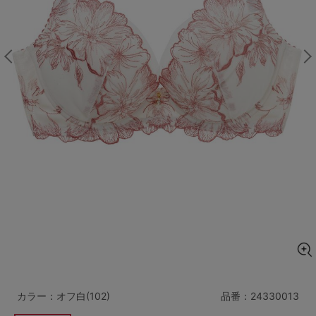
マタニティ
ギフトラッピング
SALE
サイズからブラを探す
A60
A65
A70
A75
B65
B70
B75
B80
C65
C70
C75
C80
C85
D65
D70
D75
D80
D85
すべてのサイズを表示する
E65
E70
E75
E80
E85
F65
F70
F75
F80
カラー：オフ白(102)
品番：
24330013
価格帯から探す