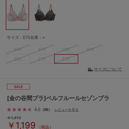
G65
G70
G75
～999円
1,000～1,999円
H70
H75
2,000～2,999円
3,000～3,999円
SS
S
M
サイズ：E75
在庫：×
L
LL
3L
4,000円～
3足￥1,188靴下
B65
B75
C65
D65
S-AB
S-CD
S-EF
セールアイテムから探す
E65
E70
E75
M-AB
M-CD
M-EF
サイズについて
セールアイテム
L-AB
L-CD
L-EF
その他から探す
LL-EF
[金の谷間ブラ]ベルフルールセゾンブラ
お気に入り
サイズの表示を閉じる
4.6
（58）
レビューを見る
新着アイテム
￥1,419
￥1,199
（税込）