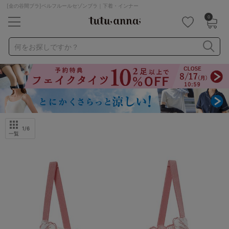
[金の谷間ブラ]ベルフルールセゾンブラ｜下着・インナー
0
キーワード・品番から探す
検索を閉じる
何をお探しですか？
ナイトブラ
ノンワイヤー
特盛ブラ
チューブトップ
折り畳み
パジャマ
ストッキング
キャミソール
ルームウェア
育乳ブラ
アームカバー
1
/6
一覧
カテゴリから探す
レッグウェア
下着
ルームウェア
ライフスタイル
メンズ
キッズ