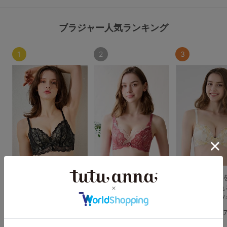
ブラジャー人気ランキング
1
2
3
【WEB限定色追加】
【WEB限定色追加】
[育乳ブラ]谷間
[特盛ブラ]チュチュア
[脇肉0ブラ]チュチュア
てしっかり盛れ
ンナ史上一番盛れる シ
ンナ史上最強の着痩せ
アドアステラブ
ャルマンノワールブラ
を叶える レーシーア
4.
ントレッドブラ
4.8
（812件）