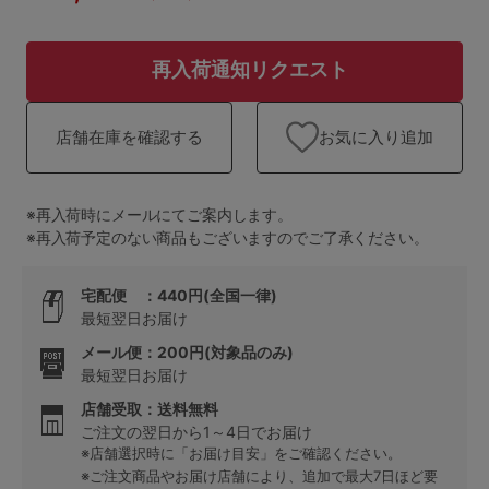
ランキング
高評価レビューアイテム
再入荷通知リクエスト
WEB限定アイテム
お気に入り追加
店舗在庫を確認する
特集ページ
※再入荷時にメールにてご案内します。
※再入荷予定のない商品もございますのでご了承ください。
検索を閉じる
宅配便 ：440円(全国一律)
最短翌日お届け
メール便：200円(対象品のみ)
最短翌日お届け
店舗受取：送料無料
ご注文の翌日から1～4日でお届け
※店舗選択時に「お届け目安」をご確認ください。
※ご注文商品やお届け店舗により、追加で最大7日ほど要