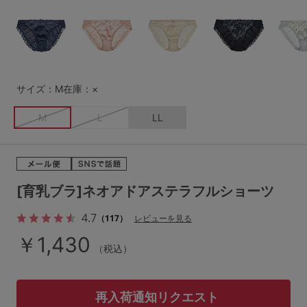
G65
G70
G75
～999円
1,000～1,999円
H70
H75
2,000～2,999円
3,000～3,999円
SS
S
M
サイズ：M
在庫：×
L
LL
3L
4,000円～
3足￥1,188靴下
M
L
LL
S-AB
S-CD
S-EF
セールアイテムから探す
M-AB
M-CD
M-EF
セールアイテム
L-AB
L-CD
L-EF
[育乳ブラ]ネオアドアステラフルショーツ
その他から探す
LL-EF
4.7
（117）
レビューを見る
お気に入り
￥1,430
（税込）
サイズの表示を閉じる
新着アイテム
再入荷通知リクエスト