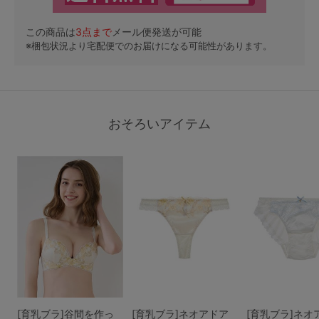
この商品は
3
点まで
メール便発送が可能
※梱包状況より宅配便でのお届けになる可能性があります。
おそろいアイテム
[育乳ブラ]谷間を作っ
[育乳ブラ]ネオアドア
[育乳ブラ]ネオ