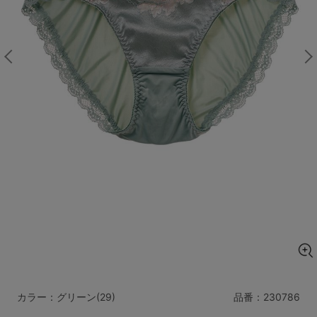
マタニティ
ギフトラッピング
SALE
サイズからブラを探す
A60
A65
A70
A75
B65
B70
B75
B80
C65
C70
C75
C80
C85
D65
D70
D75
D80
D85
すべてのサイズを表示する
E65
E70
E75
E80
E85
F65
F70
F75
F80
カラー：グリーン(29)
品番：
230786
価格帯から探す