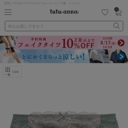
[育乳ブラ]ネオアドアステラフルショーツ｜下着・インナー
0
キーワード・品番から探す
検索を閉じる
何をお探しですか？
ナイトブラ
ノンワイヤー
特盛ブラ
チューブトップ
折り畳み
パジャマ
ストッキング
キャミソール
ルームウェア
育乳ブラ
アームカバー
1
/24
一覧
カテゴリから探す
レッグウェア
下着
ルームウェア
ライフスタイル
メンズ
キッズ