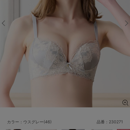
マタニティ
ギフトラッピング
SALE
サイズからブラを探す
A60
A65
A70
A75
B65
B70
B75
B80
C65
C70
C75
C80
C85
D65
D70
D75
D80
D85
すべてのサイズを表示する
E65
E70
E75
E80
E85
F65
F70
F75
F80
カラー：ウスグレー(46)
品番：
230271
価格帯から探す