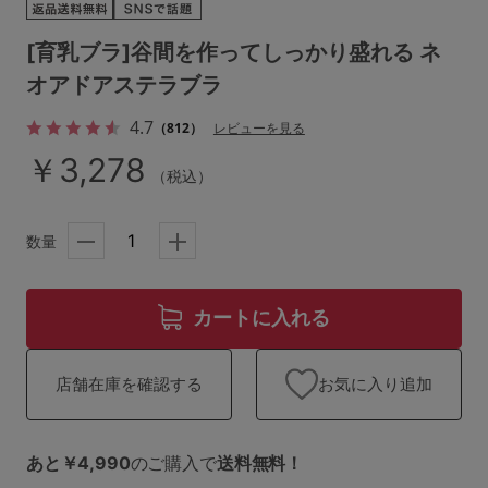
ランキング
[育乳ブラ]谷間を作ってしっかり盛れる ネ
高評価レビューアイテム
オアドアステラブラ
WEB限定アイテム
4.7
（812）
レビューを見る
￥3,278
特集ページ
（税込）
数量
検索を閉じる
カートに入れる
お気に入り追加
店舗在庫を確認する
あと￥4,990
のご購入で
送料無料！