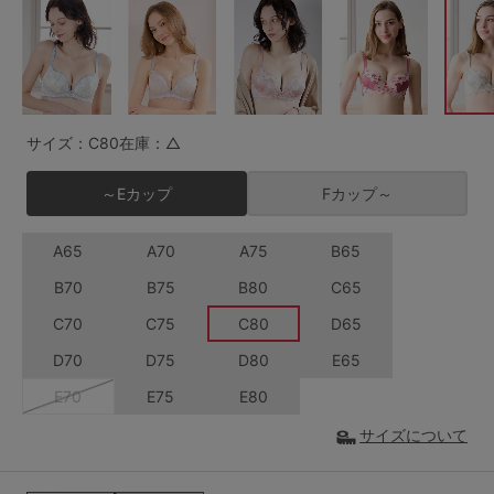
G65
G70
G75
～999円
1,000～1,999円
H70
H75
2,000～2,999円
3,000～3,999円
SS
S
M
サイズ：C80
在庫：△
L
LL
3L
4,000円～
3足￥1,188靴下
～Eカップ
Fカップ～
S-AB
S-CD
S-EF
セールアイテムから探す
A65
A70
A75
B65
M-AB
M-CD
M-EF
セールアイテム
B70
B75
B80
C65
L-AB
L-CD
L-EF
C70
C75
C80
D65
その他から探す
LL-EF
D70
D75
D80
E65
お気に入り
E70
E75
E80
サイズの表示を閉じる
サイズについて
新着アイテム