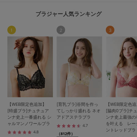
ブラジャー人気ランキング
1
2
3
【WEB限定色追加】
[育乳ブラ]谷間を作っ
【WEB限定色
[特盛ブラ]チュチュア
てしっかり盛れる ネオ
[脇肉0ブラ]チ
ンナ史上一番盛れる シ
アドアステラブラ
ンナ史上最強の
ャルマンノワールブラ
を叶える レー
4.7
ントレッドブラ
4.8
（812件）