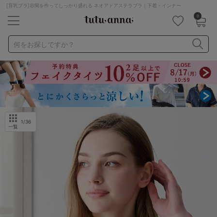
[育乳ブラ]谷間を作ってしっかり盛れる ネオアドアステラブラ｜下着・インナー
0
キーワード・品番から探す
検索を閉じる
何をお探しですか？
ナイトブラ
ノンワイヤー
特盛ブラ
チューブトップ
折り畳み
パジャマ
ストッキング
キャミソール
ルームウェア
育乳ブラ
アームカバー
1
/36
一覧
カテゴリから探す
レッグウェア
下着
ルームウェア
ライフスタイル
メンズ
キッズ