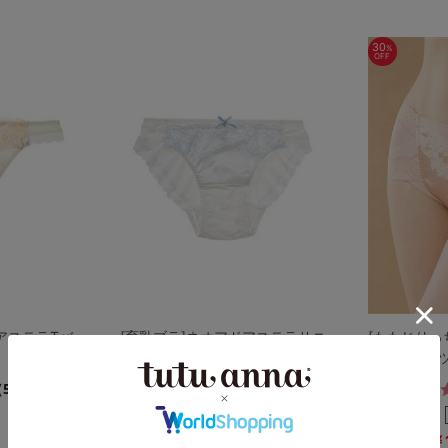
30
%
OFF
アステラTバ
[育乳ブラ]ネオアドアステラサニ
[ももじりっ
タリーフルショーツ
補整ショー
4.5
（5件）
（8件）
￥1,650
￥
(税込)
￥2,090