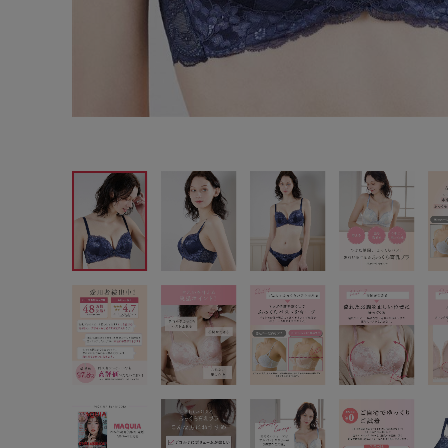
サイズからブラを探す
A60
A65
A70
A7
B65
B70
B75
B8
C65
C70
C75
C8
D65
D70
D75
D8
E65
E70
E75
E8
F65
F70
F75
F8
G65
G70
G75
H70
H75