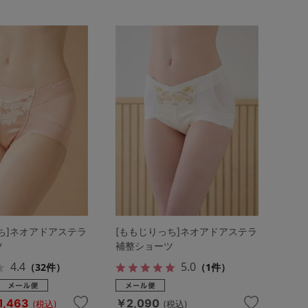
ち]ネオアドアステラ
[ももじりっち]ネオアドアステラ
ツ
補整ショーツ
4.4
5.0
（32件）
（1件）
1,463
￥2,090
(税込)
(税込)