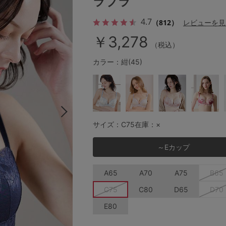
ラブラ
4.7
（812）
レビューを見
￥3,278
その他から探す
（税込）
カラー：紺(45)
お気に入り
新着アイテム
サイズ：C75
在庫：×
ランキング
～Eカップ
高評価レビューアイテム
A65
A70
A75
B65
WEB限定アイテム
C75
C80
D65
D70
E80
特集ページ