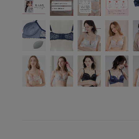
SS
S
M
L
LL
3L
S-AB
S-CD
S-EF
M-AB
M-CD
M-EF
L-AB
L-CD
L-EF
LL-EF