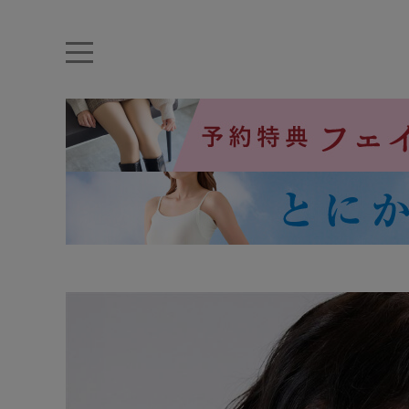
キーワード・品番から探す
ナイトブラ
ノンワイヤー
特盛ブラ
チューブトップ
折り畳
キャミソール
ルームウェア
育乳ブラ
アームカバー
カテゴリから探す
レッグウェア
下着