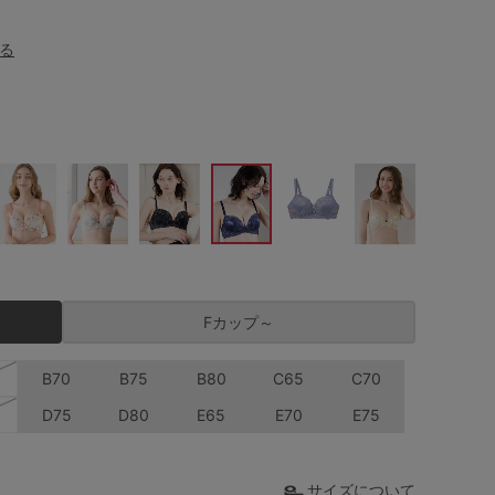
る
Fカップ～
B70
B75
B80
C65
C70
D75
D80
E65
E70
E75
サイズについて