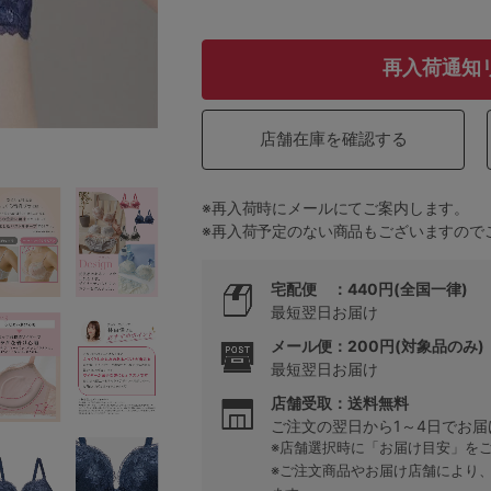
再入荷通知
5
0
店舗在庫を確認する
0
C85
※再入荷時にメールにてご案内します。
※再入荷予定のない商品もございますので
0
D85
0
E85
宅配便 ：440円(全国一律)
最短翌日お届け
0
メール便：200円(対象品のみ)
最短翌日お届け
店舗受取：送料無料
ご注文の翌日から1～4日でお届
※店舗選択時に「お届け目安」を
※ご注文商品やお届け店舗により