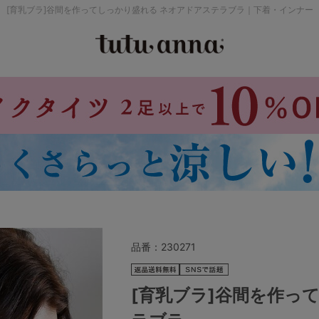
[育乳ブラ]谷間を作ってしっかり盛れる ネオアドアステラブラ｜下着・インナー
検索を閉じる
価格帯から探す
～999円
み
パジャマ
ストッキング
2,000～2,999円
4,000円～
品番：
230271
セールアイテムから探す
[育乳ブラ]谷間を作っ
セールアイテム