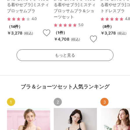
る着やせブラ]ミスティ
る着やせブラ]ミスティ
る着やせブラ]
ブロッサムブラ
ブロッサムブラ＆ショ
トドレスブラ
ーツセット
4.0
4.
5.0
（14件）
（8件）
（1件）
￥3,278
￥3,278
(税込)
(税込)
￥4,708
(税込)
もっと見る
ブラ＆ショーツセット人気ランキング
1
2
3