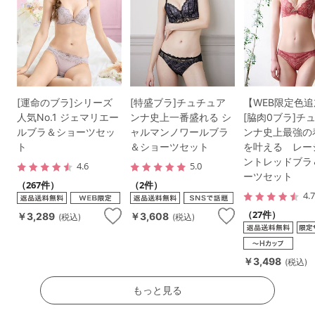
[運命のブラ]シリーズ
[特盛ブラ]チュチュア
【WEB限定色
人気No.1 ジェマリエー
ンナ史上一番盛れる シ
[脇肉0ブラ]チ
ルブラ＆ショーツセッ
ャルマンノワールブラ
ンナ史上最強の
ト
＆ショーツセット
を叶える レー
ントレッドブラ
4.6
5.0
ーツセット
（267件）
（2件）
4.
（27件）
￥3,289
￥3,608
(税込)
(税込)
￥3,498
(税込)
もっと見る