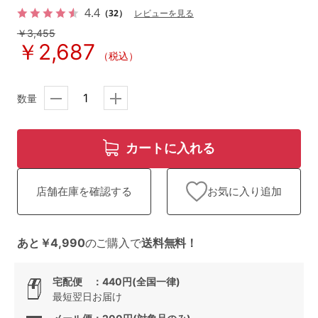
ランキング
4.4
（32）
レビューを見る
￥3,455
高評価レビューアイテム
￥2,687
（税込）
WEB限定アイテム
数量
特集ページ
カートに入れる
検索を閉じる
お気に入り追加
店舗在庫を確認する
あと￥4,990
のご購入で
送料無料！
宅配便 ：440円(全国一律)
最短翌日お届け