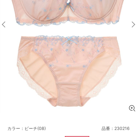
マタニティ
ギフトラッピング
SALE
サイズからブラを探す
A60
A65
A70
A75
B65
B70
B75
B80
C65
C70
C75
C80
C85
D65
D70
D75
D80
D85
すべてのサイズを表示する
E65
E70
E75
E80
E85
F65
F70
F75
F80
カラー：ピーチ(08)
品番：
230216
価格帯から探す