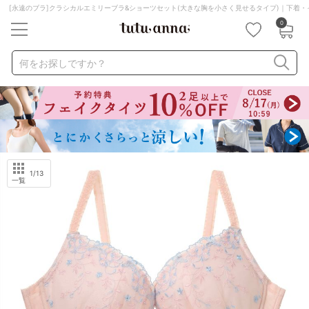
[永遠のブラ]クラシカルエミリーブラ&ショーツセット(大きな胸を小さく見せるタイプ)｜下着・
0
キーワード・品番から探す
検索を閉じる
何をお探しですか？
ナイトブラ
ノンワイヤー
特盛ブラ
チューブトップ
折り畳み
パジャマ
ストッキング
キャミソール
ルームウェア
育乳ブラ
アームカバー
1
/13
一覧
カテゴリから探す
レッグウェア
下着
ルームウェア
ライフスタイル
メンズ
キッズ