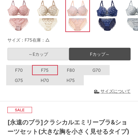
G65
G70
G75
～999円
1,000～1,999円
H70
H75
2,000～2,999円
3,000～3,999円
SS
S
M
サイズ：F75
在庫：△
L
LL
3L
4,000円～
3足￥1,188靴下
～Eカップ
Fカップ～
S-AB
S-CD
S-EF
セールアイテムから探す
F70
F75
F80
G70
M-AB
M-CD
M-EF
セールアイテム
G75
H70
H75
L-AB
L-CD
L-EF
その他から探す
サイズについて
LL-EF
お気に入り
サイズの表示を閉じる
[永遠のブラ]クラシカルエミリーブラ&ショ
新着アイテム
ーツセット(大きな胸を小さく見せるタイプ)