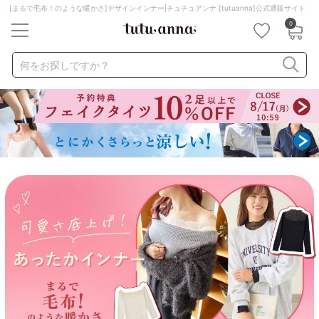
[まるで毛布！のような暖かさ]デザインインナー|チュチュアンナ [tutuanna]公式通販サイト
0
キーワード・品番から探す
検索を閉じる
何をお探しですか？
ナイトブラ
ノンワイヤー
特盛ブラ
チューブトップ
折り畳み
パジャマ
ストッキング
キャミソール
ルームウェア
育乳ブラ
アームカバー
カテゴリから探す
レッグウェア
下着
ルームウェア
ライフスタイル
メンズ
キッズ