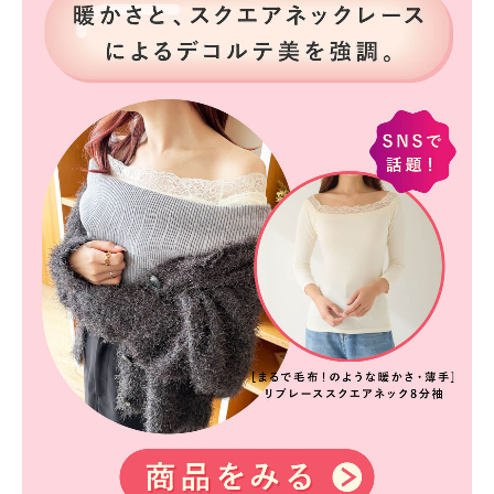
G65
G70
G75
～999円
1,000～1,999円
H70
H75
2,000～2,999円
3,000～3,999円
SS
S
M
L
LL
3L
4,000円～
3足￥1,188靴下
S-AB
S-CD
S-EF
セールアイテムから探す
M-AB
M-CD
M-EF
セールアイテム
L-AB
L-CD
L-EF
その他から探す
LL-EF
お気に入り
サイズの表示を閉じる
新着アイテム