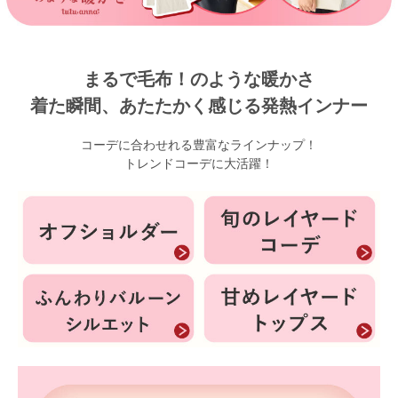
マタニティ
ギフトラッピング
まるで毛布！のような暖かさ
SALE
着た瞬間、あたたかく感じる発熱インナー
サイズからブラを探す
コーデに合わせれる豊富なラインナップ！
トレンドコーデに大活躍！
A60
A65
A70
A75
B65
B70
B75
B80
C65
C70
C75
C80
C85
D65
D70
D75
D80
D85
すべてのサイズを表示する
E65
E70
E75
E80
E85
F65
F70
F75
F80
価格帯から探す