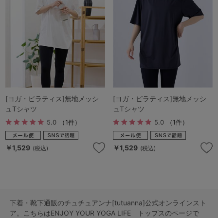
G65
G70
G75
～999円
1,000～1,999円
H70
H75
2,000～2,999円
3,000～3,999円
SS
S
M
L
LL
3L
4,000円～
3足￥1,188靴下
S-AB
S-CD
S-EF
セールアイテムから探す
[ヨガ・ピラティス]無地メッシ
[ヨガ・ピラティス]無地メッシ
ュTシャツ
ュTシャツ
M-AB
M-CD
M-EF
セールアイテム
5.0
（1件）
5.0
（1件）
L-AB
L-CD
L-EF
その他から探す
￥1,529
￥1,529
(税込)
(税込)
LL-EF
お気に入り
サイズの表示を閉じる
新着アイテム
下着・靴下通販のチュチュアンナ[tutuanna]公式オンラインスト
ア。こちらはENJOY YOUR YOGA LIFE トップスのページで