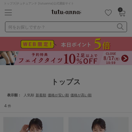
トップス|チュチュアンナ [tutuanna]公式通販サイト
0
キーワード・品番から探す
検索を閉じる
何をお探しですか？
ナイトブラ
ノンワイヤー
特盛ブラ
チューブトップ
折り畳み
パジャマ
ストッキング
キャミソール
ルームウェア
育乳ブラ
アームカバー
トップス
カテゴリから探す
表示順
人気順
新着順
価格が安い順
価格が高い順
レッグウェア
下着
4
件
ルームウェア
ライフスタイル
メンズ
キッズ