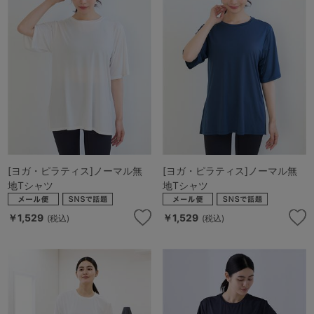
マタニティ
ギフトラッピング
SALE
サイズからブラを探す
A60
A65
A70
A75
[ヨガ・ピラティス]ノーマル無
[ヨガ・ピラティス]ノーマル無
B65
B70
B75
B80
地Tシャツ
地Tシャツ
C65
C70
C75
C80
C85
￥1,529
￥1,529
(税込)
(税込)
D65
D70
D75
D80
D85
すべてのサイズを表示する
E65
E70
E75
E80
E85
F65
F70
F75
F80
価格帯から探す