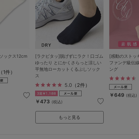
ソックス12cm
[ラクピタッ]脱げずにラク！口ゴム
[感動のストッ
ゆったり とにかくさらっと涼しい
ファンデ級伝
平無地ローカットくるぶしソック
ング
（1件）
ス
5.0
（2件）
￥649
(税込)
￥473
(税込)
もっと見る