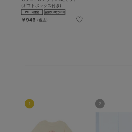
SS
S
M
(ギフトボックス付き)
L
LL
3L
￥946
(税込)
S-AB
S-CD
S-EF
M-AB
M-CD
M-EF
L-AB
L-CD
L-EF
LL-EF
1
2