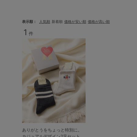
サイズからブラを探す
A60
A65
A70
A7
表示順
人気順
新着順
価格が安い順
価格が高い順
1
件
B65
B70
B75
B8
C65
C70
C75
C8
D65
D70
D75
D8
E65
E70
E75
E8
F65
F70
F75
F8
G65
G70
G75
H70
H75
ありがとうをちょっと特別に。
カジュアルデザイン2足セット