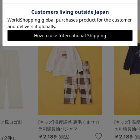
暑い日も寒い日も快適♪温度調整ウェア
コア風ロゴ刺
[キッズ]温度調整 裏毛くまサガ
[キッズ] 温
ラ刺繍長袖パジャマ
ェル柄長袖
￥2,189
￥2,189
(税込)
(
（2件）