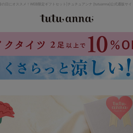
母の日にオススメ！WEB限定ギフトセット|チュチュアンナ [tutuanna]公式通販サイ
検索を閉じる
価格帯から探す
～999円
み
パジャマ
ストッキング
2,000～2,999円
4,000円～
セールアイテムから探す
セールアイテム