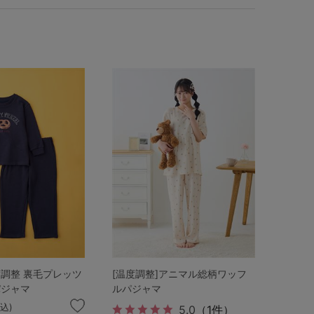
度調整 裏毛プレッツ
[温度調整]アニマル総柄ワッフ
パジャマ
ルパジャマ
税込)
5.0
（1件）