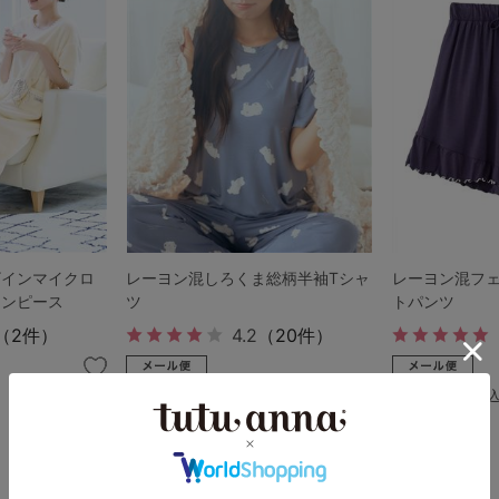
ザインマイクロ
レーヨン混しろくま総柄半袖Tシャ
レーヨン混フ
ワンピース
ツ
トパンツ
（2件）
4.2
（20件）
￥1,529
￥1,639
(税込)
(税込
ランキングをもっと見る