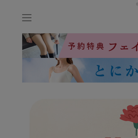
キーワード・品番から探す
ナイトブラ
ノンワイヤー
特盛ブラ
チューブトップ
折り畳
キャミソール
ルームウェア
育乳ブラ
アームカバー
カテゴリから探す
レッグウェア
下着