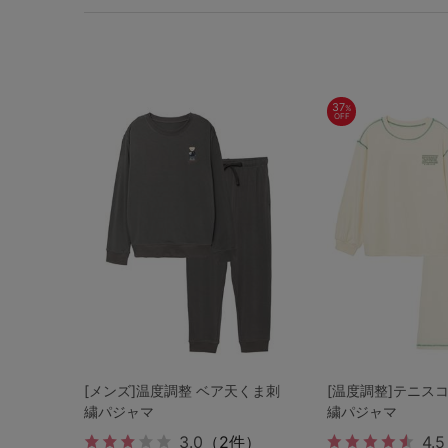
37
%
OFF
[メンズ]温度調整 ベア天くま刺
[温度調整]テニス
繍パジャマ
繍パジャマ
3.0
（2件）
4.5