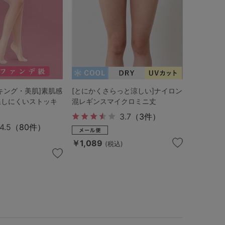
キング・美肌]素肌感
[とにかくさらっと涼しい]ナイロン
線しにくいストッキ
混レギンスマイクロミニ丈
3.7
（3件）
4.5
（80件）
￥1,089
(税込)