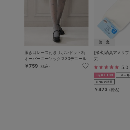
履き口レース付きリボンドット柄
[撥水]消臭アメリブ
オーバーニーソックス30デニール
丈
￥759
(税込)
5.0
￥473
(税込)