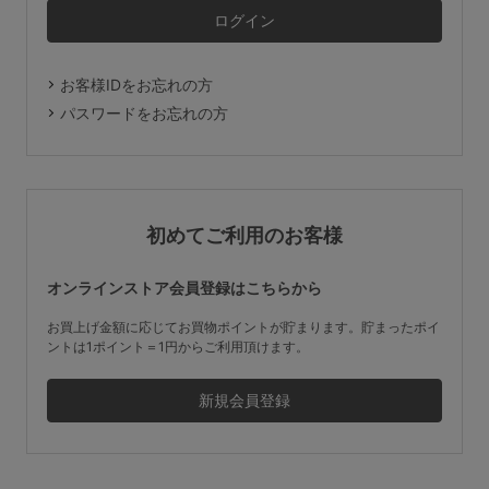
マタニティ
ギフトラッピング
お客様IDをお忘れの方
SALE
パスワードをお忘れの方
サイズからブラを探す
A60
A65
A70
A75
初めてご利用のお客様
B65
B70
B75
B80
オンラインストア会員登録はこちらから
C65
C70
C75
C80
C85
お買上げ金額に応じてお買物ポイントが貯まります。貯まったポイ
ントは1ポイント＝1円からご利用頂けます。
D65
D70
D75
D80
D85
すべてのサイズを表示する
E65
E70
E75
E80
E85
F65
F70
F75
F80
価格帯から探す