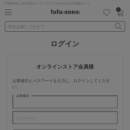
入荷案内申し込み商品|チュチュアンナ [tutuanna]公式通販サイト
0
キーワード・品番から探す
検索を閉じる
何をお探しですか？
ログイン
ナイトブラ
ノンワイヤー
特盛ブラ
チューブトップ
折り畳み
パジャマ
ストッキング
キャミソール
オンラインストア会員様
ルームウェア
育乳ブラ
アームカバー
お客様IDとパスワードを入力し、ログインしてくださ
カテゴリから探す
い。
お客様ID
レッグウェア
下着
ルームウェア
ライフスタイル
パスワード
メンズ
キッズ