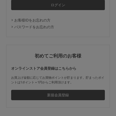
マタニティ
ギフトラッピング
お客様IDをお忘れの方
SALE
パスワードをお忘れの方
サイズからブラを探す
A60
A65
A70
A75
初めてご利用のお客様
B65
B70
B75
B80
オンラインストア会員登録はこちらから
C65
C70
C75
C80
C85
お買上げ金額に応じてお買物ポイントが貯まります。貯まったポイ
ントは1ポイント＝1円からご利用頂けます。
D65
D70
D75
D80
D85
すべてのサイズを表示する
E65
E70
E75
E80
E85
F65
F70
F75
F80
価格帯から探す