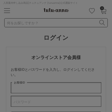
入荷案内申し込み商品|チュチュアンナ [tutuanna]公式通販サイト
0
キーワード・品番から探す
検索を閉じる
何をお探しですか？
ログイン
ナイトブラ
ノンワイヤー
特盛ブラ
チューブトップ
折り畳み
パジャマ
ストッキング
キャミソール
オンラインストア会員様
ルームウェア
育乳ブラ
アームカバー
お客様IDとパスワードを入力し、ログインしてくださ
カテゴリから探す
い。
お客様ID
レッグウェア
下着
ルームウェア
ライフスタイル
パスワード
メンズ
キッズ