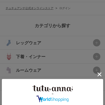
G65
G70
G75
チュチュアンナ公式オンラインストア
ログイン
～999円
1,000～1,999円
H70
H75
2,000～2,999円
3,000～3,999円
SS
S
M
カテゴリから探す
L
LL
3L
4,000円～
3足￥1,188靴下
レッグウェア
S-AB
S-CD
S-EF
セールアイテムから探す
M-AB
M-CD
M-EF
下着・インナー
セールアイテム
L-AB
L-CD
L-EF
その他から探す
ルームウェア
LL-EF
お気に入り
ライフスタイル
サイズの表示を閉じる
新着アイテム
メンズ