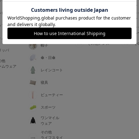
ジャマ
ス
ス
アームカバー
ンピース
メンズインナ
キ
手袋
ー
ー
5
ップス
メンズ
キ
マフラー・テ
ルームウェア
ル
ィペット
0
トム
その他メンズ
そ
帽子
リッパ
0
C85
傘・日傘
の他
0
D85
ームウェア
レインコート
0
E85
寝具
ビューティー
0
スポーツ
ワンマイル
ウェア
その他
ライフスタイ