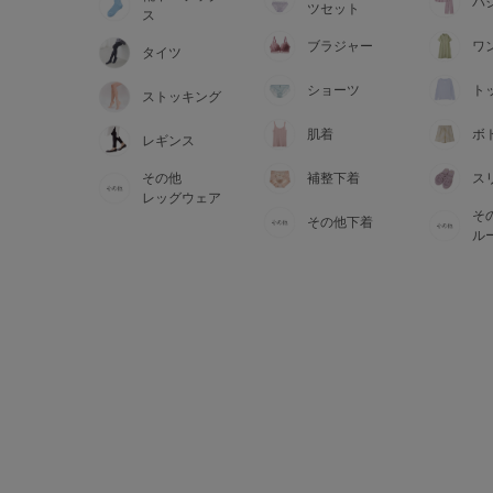
サイズからブラを探す
パ
ツセット
ス
ブラジャー
ワ
タイツ
A60
A65
A70
A7
ショーツ
ト
ストッキング
B65
B70
B75
B8
肌着
ボ
レギンス
その他
補整下着
ス
C65
C70
C75
C8
レッグウェア
そ
その他下着
D65
D70
D75
D8
ル
E65
E70
E75
E8
F65
F70
F75
F8
G65
G70
G75
H70
H75