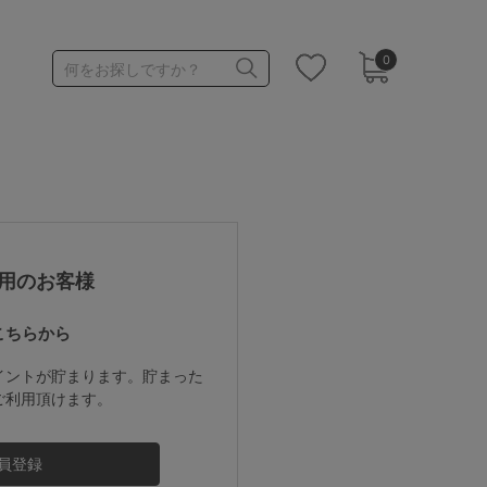
0
何をお探しですか？
1,000～1,999円
3,000～3,999円
用のお客様
こちらから
3足￥1,188靴下
イントが貯まります。貯まった
ご利用頂けます。