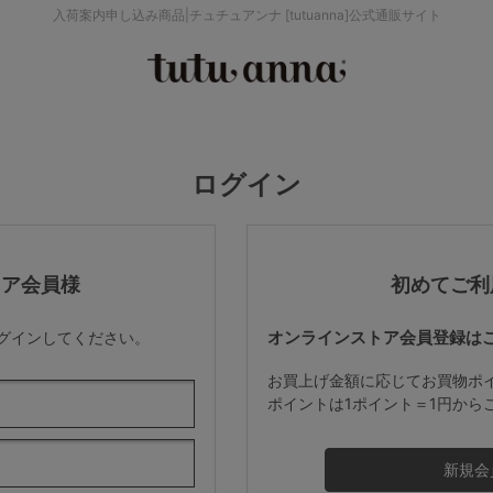
入荷案内申し込み商品|チュチュアンナ [tutuanna]公式通販サイト
検索を閉じる
価格帯から探す
ログイン
～999円
み
パジャマ
ストッキング
2,000～2,999円
トア会員様
初めてご利
オンラインストア会員登録は
ログインしてください。
4,000円～
お買上げ金額に応じてお買物ポ
ポイントは1ポイント＝1円から
セールアイテムから探す
セールアイテム