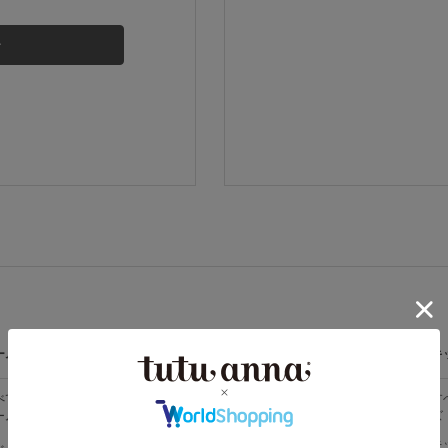
その他から探す
お気に入り
新着アイテム
ランキング
高評価レビューアイテム
ームウェア
ライフスタイル
メンズ
キ
WEB限定アイテム
べての
すべての
すべてのメン
す
ームウェア
ライフスタイ
ズ
ズ
ル
特集ページ
メンズソック
キ