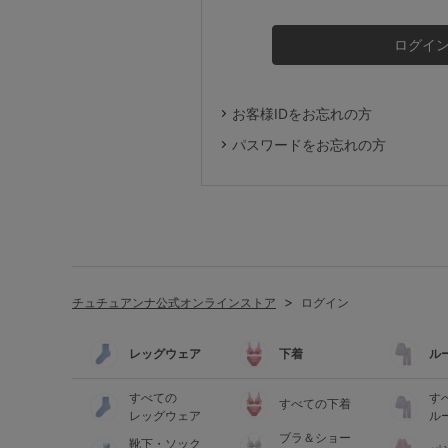
ルームウェア
ライフスタイル
お客様IDをお忘れの方
メンズ
パスワードをお忘れの方
キッズ
マタニティ
チュチュアンナ公式オンラインストア
ログイン
ギフトラッピング
レッグウェア
下着
ル
SALE
すべての
す
すべての下着
レッグウェア
ル
ブラ＆ショー
靴下・ソック