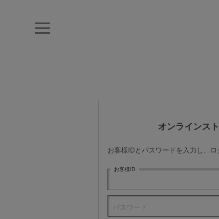
キーワード・品番から探す
ナイトブラ
ノンワイヤー
特盛ブラ
チューブトップ
折り畳
キャミソール
ルームウェア
育乳ブラ
アームカバー
オンラインス
カテゴリから探す
お客様IDとパスワードを入力し、
レッグウェア
お客様ID
下着
パスワード