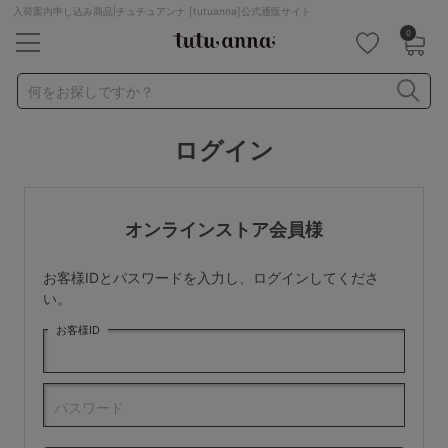
入荷案内申し込み商品|チュチュアンナ [tutuanna]公式通販サイト
0
キーワード・品番から探す
検索を閉じる
何をお探しですか？
ログイン
ナイトブラ
ノンワイヤー
特盛ブラ
チューブトップ
折り畳み
パジャマ
ストッキング
キャミソール
オンラインストア会員様
ルームウェア
育乳ブラ
アームカバー
お客様IDとパスワードを入力し、ログインしてくださ
カテゴリから探す
い。
お客様ID
レッグウェア
下着
ルームウェア
ライフスタイル
パスワード
メンズ
キッズ