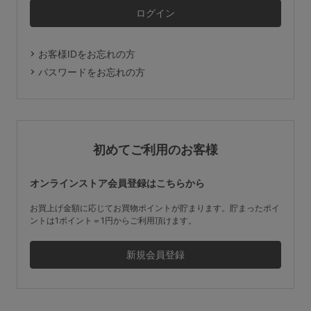
マタニティ
ギフトラッピング
お客様IDをお忘れの方
SALE
パスワードをお忘れの方
サイズからブラを探す
A60
A65
A70
A75
初めてご利用のお客様
B65
B70
B75
B80
オンラインストア会員登録はこちらから
C65
C70
C75
C80
C85
お買上げ金額に応じてお買物ポイントが貯まります。貯まったポイ
ントは1ポイント＝1円からご利用頂けます。
D65
D70
D75
D80
D85
すべてのサイズを表示する
E65
E70
E75
E80
E85
F65
F70
F75
F80
価格帯から探す