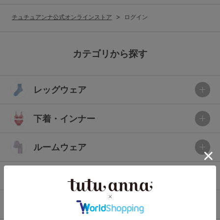
G65
G70
G75
チュチュアンナ公式オンラインストア
ログイン
～999円
1,000～1,999円
H70
H75
2,000～2,999円
3,000～3,999円
SS
S
M
カテゴリから探す
L
LL
3L
4,000円～
3足￥1,188靴下
レッグウェア
S-AB
S-CD
S-EF
セールアイテムから探す
M-AB
M-CD
M-EF
下着・インナー
セールアイテム
L-AB
L-CD
L-EF
その他から探す
ルームウェア
LL-EF
お気に入り
ライフスタイル
サイズの表示を閉じる
新着アイテム
メンズ