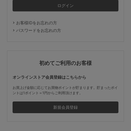
マタニティ
ギフトラッピング
お客様IDをお忘れの方
SALE
パスワードをお忘れの方
サイズからブラを探す
A60
A65
A70
A75
初めてご利用のお客様
B65
B70
B75
B80
オンラインストア会員登録はこちらから
C65
C70
C75
C80
C85
お買上げ金額に応じてお買物ポイントが貯まります。貯まったポイ
ントは1ポイント＝1円からご利用頂けます。
D65
D70
D75
D80
D85
すべてのサイズを表示する
E65
E70
E75
E80
E85
F65
F70
F75
F80
価格帯から探す