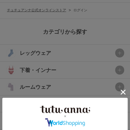
G65
G70
G75
チュチュアンナ公式オンラインストア
ログイン
～999円
1,000～1,999円
H70
H75
2,000～2,999円
3,000～3,999円
SS
S
M
カテゴリから探す
L
LL
3L
4,000円～
3足￥1,188靴下
レッグウェア
S-AB
S-CD
S-EF
セールアイテムから探す
M-AB
M-CD
M-EF
下着・インナー
セールアイテム
L-AB
L-CD
L-EF
その他から探す
ルームウェア
LL-EF
お気に入り
ライフスタイル
サイズの表示を閉じる
新着アイテム
メンズ