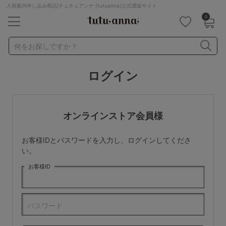
入荷案内申し込み商品|チュチュアンナ [tutuanna]公式通販サイト
0
キーワード・品番から探す
検索を閉じる
何をお探しですか？
ログイン
ナイトブラ
ノンワイヤー
特盛ブラ
チューブトップ
折り畳み
パジャマ
ストッキング
キャミソール
オンラインストア会員様
ルームウェア
育乳ブラ
アームカバー
お客様IDとパスワードを入力し、ログインしてくださ
カテゴリから探す
い。
お客様ID
レッグウェア
下着
ルームウェア
ライフスタイル
パスワード
メンズ
キッズ