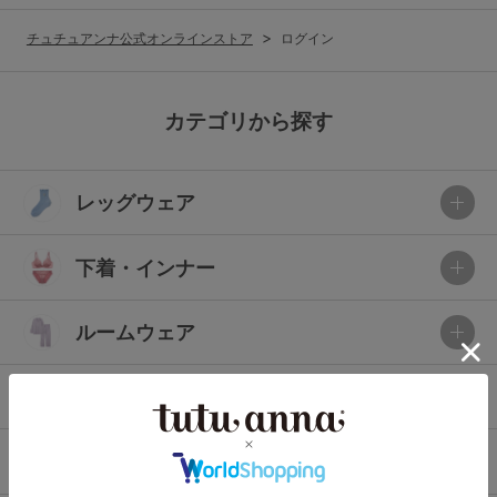
G65
G70
G75
チュチュアンナ公式オンラインストア
ログイン
～999円
1,000～1,999円
H70
H75
2,000～2,999円
3,000～3,999円
SS
S
M
カテゴリから探す
L
LL
3L
4,000円～
3足￥1,188靴下
レッグウェア
S-AB
S-CD
S-EF
セールアイテムから探す
M-AB
M-CD
M-EF
下着・インナー
セールアイテム
L-AB
L-CD
L-EF
その他から探す
ルームウェア
LL-EF
お気に入り
ライフスタイル
サイズの表示を閉じる
新着アイテム
メンズ