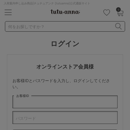
入荷案内申し込み商品|チュチュアンナ [tutuanna]公式通販サイト
0
キーワード・品番から探す
検索を閉じる
何をお探しですか？
ログイン
ナイトブラ
ノンワイヤー
特盛ブラ
チューブトップ
折り畳み
パジャマ
ストッキング
キャミソール
オンラインストア会員様
ルームウェア
育乳ブラ
アームカバー
お客様IDとパスワードを入力し、ログインしてくださ
カテゴリから探す
い。
お客様ID
レッグウェア
下着
ルームウェア
ライフスタイル
パスワード
メンズ
キッズ