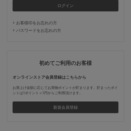
マタニティ
ギフトラッピング
お客様IDをお忘れの方
SALE
パスワードをお忘れの方
サイズからブラを探す
A60
A65
A70
A75
初めてご利用のお客様
B65
B70
B75
B80
オンラインストア会員登録はこちらから
C65
C70
C75
C80
C85
お買上げ金額に応じてお買物ポイントが貯まります。貯まったポイ
ントは1ポイント＝1円からご利用頂けます。
D65
D70
D75
D80
D85
すべてのサイズを表示する
E65
E70
E75
E80
E85
F65
F70
F75
F80
価格帯から探す