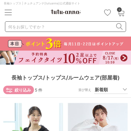
長袖トップス | チュチュアンナ[tutuanna]公式通販サイト
0
キーワード・品番から探す
検索を閉じる
何をお探しですか？
ナイトブラ
ノンワイヤー
特盛ブラ
チューブトップ
折り畳み
パジャマ
ストッキング
キャミソール
ルームウェア
育乳ブラ
アームカバー
長袖トップス/トップス/ルームウェア(部屋着)
カテゴリから探す
絞り込み
5
件
並び替え
レッグウェア
下着
ルームウェア
ライフスタイル
メンズ
キッズ