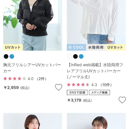
マタニティ
ギフトラッピング
SALE
サイズからブラを探す
A60
A65
A70
A75
胸元フリルシアーUVカットパー
【InRed web掲載】水陸両用フ
カー
レアフリルUVカットパーカー
B65
B70
B75
B80
(ノーマル丈)
4.0
（2件）
C65
C70
C75
C80
C85
4.3
（10件）
￥2,959
(税込)
D65
D70
D75
D80
D85
￥3,179
(税込)
すべてのサイズを表示する
E65
E70
E75
E80
E85
F65
F70
F75
F80
価格帯から探す