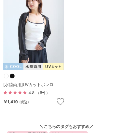
ランキング
高評価レビューアイテム
WEB限定アイテム
特集ページ
検索を閉じる
[水陸両用]UVカットボレロ
4.8
（6件）
￥1,419
(税込)
＼こちらのタグもおすすめ／