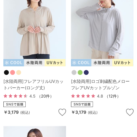
G65
G70
G75
～999円
1,000～1,999円
H70
H75
2,000～2,999円
3,000～3,999円
SS
S
M
L
LL
3L
4,000円～
3足￥1,188靴下
S-AB
S-CD
S-EF
セールアイテムから探す
M-AB
M-CD
M-EF
セールアイテム
[水陸両用]フレアフリルUVカッ
[水陸両用]ロゴ刺繍配色メロー
L-AB
L-CD
L-EF
トパーカー(ロング丈)
フレアUVカットブルゾン
その他から探す
4.5
（20件）
4.8
（12件）
LL-EF
お気に入り
￥3,179
￥3,179
(税込)
(税込)
サイズの表示を閉じる
新着アイテム