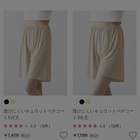
透けにくいキュロットペチコー
透けにくいキュロットペチコー
ト5分丈
ト3分丈
4.0
（5件）
4.8
（13件）
￥1,419
￥1,199
(税込)
(税込)