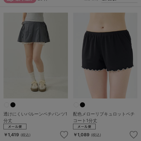
マタニティ
ギフトラッピング
SALE
サイズからブラを探す
A60
A65
A70
A75
B65
B70
B75
B80
C65
C70
C75
C80
C85
D65
D70
D75
D80
D85
透けにくいバルーンペチパンツ1
配色メローリブキュロットペチ
すべてのサイズを表示する
E65
E70
E75
E80
E85
分丈
コート1分丈
F65
F70
F75
F80
￥1,419
￥1,089
(税込)
(税込)
価格帯から探す