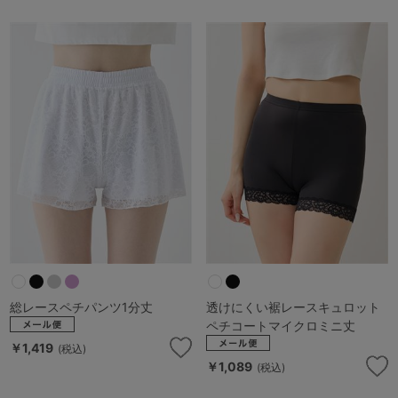
G65
G70
G75
～999円
1,000～1,999円
H70
H75
2,000～2,999円
3,000～3,999円
SS
S
M
L
LL
3L
4,000円～
3足￥1,188靴下
S-AB
S-CD
S-EF
セールアイテムから探す
M-AB
M-CD
M-EF
セールアイテム
L-AB
L-CD
L-EF
その他から探す
LL-EF
総レースペチパンツ1分丈
透けにくい裾レースキュロット
お気に入り
ペチコートマイクロミニ丈
サイズの表示を閉じる
￥1,419
(税込)
新着アイテム
￥1,089
(税込)