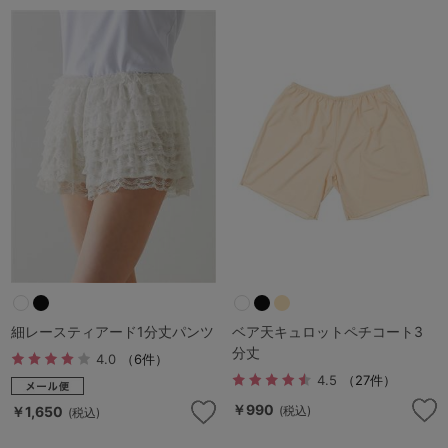
細レースティアード1分丈パンツ
ベア天キュロットペチコート3
分丈
4.0
（6件）
4.5
（27件）
￥990
￥1,650
(税込)
(税込)