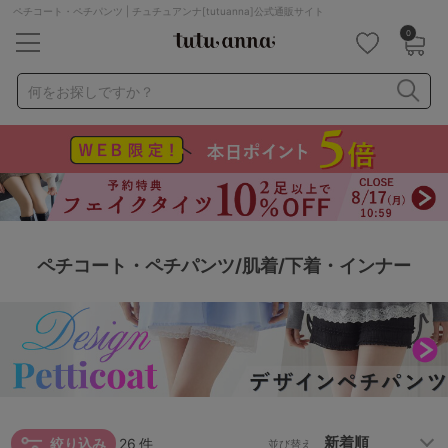
ペチコート・ペチパンツ | チュチュアンナ[tutuanna]公式通販サイト
0
キーワード・品番から探す
検索を閉じる
何をお探しですか？
ナイトブラ
ノンワイヤー
特盛ブラ
チューブトップ
折り畳み
パジャマ
ストッキング
キャミソール
ルームウェア
育乳ブラ
アームカバー
ペチコート・ペチパンツ/肌着/下着・インナー
カテゴリから探す
レッグウェア
下着
ルームウェア
ライフスタイル
メンズ
キッズ
絞り込み
26
件
並び替え