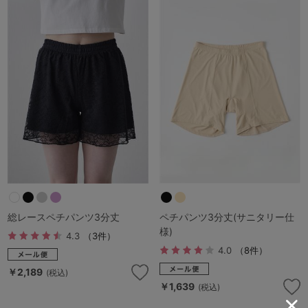
総レースペチパンツ3分丈
ペチパンツ3分丈(サニタリー仕
様)
4.3
（3件）
4.0
（8件）
￥2,189
(税込)
￥1,639
(税込)