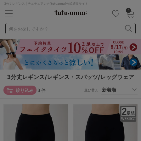
3分丈レギンス | チュチュアンナ[tutuanna]公式通販サイト
0
キーワード・品番から探す
検索を閉じる
何をお探しですか？
ナイトブラ
ノンワイヤー
特盛ブラ
チューブトップ
折り畳み
パジャマ
ストッキング
キャミソール
ルームウェア
育乳ブラ
アームカバー
3分丈レギンス/レギンス・スパッツ/レッグウェア
絞り込み
3
件
カテゴリから探す
並び替え
レッグウェア
下着
ルームウェア
ライフスタイル
メンズ
キッズ