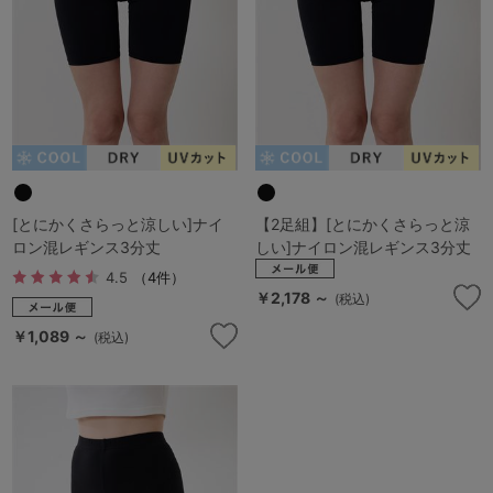
マタニティ
ギフトラッピング
SALE
サイズからブラを探す
A60
A65
A70
A75
[とにかくさらっと涼しい]ナイ
【2足組】[とにかくさらっと涼
ロン混レギンス3分丈
しい]ナイロン混レギンス3分丈
B65
B70
B75
B80
4.5
（4件）
￥2,178 ～
(税込)
C65
C70
C75
C80
C85
￥1,089 ～
(税込)
D65
D70
D75
D80
D85
すべてのサイズを表示する
E65
E70
E75
E80
E85
F65
F70
F75
F80
価格帯から探す