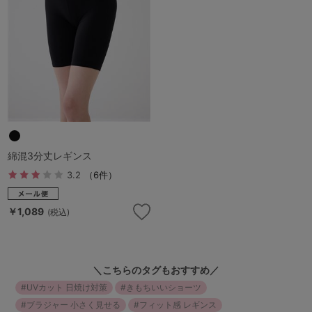
G65
G70
G75
～999円
1,000～1,999円
H70
H75
2,000～2,999円
3,000～3,999円
SS
S
M
L
LL
3L
4,000円～
3足￥1,188靴下
S-AB
S-CD
S-EF
セールアイテムから探す
綿混3分丈レギンス
M-AB
M-CD
M-EF
セールアイテム
3.2
（6件）
L-AB
L-CD
L-EF
その他から探す
￥1,089
(税込)
LL-EF
お気に入り
サイズの表示を閉じる
＼こちらのタグもおすすめ／
新着アイテム
UVカット 日焼け対策
きもちいいショーツ
ブラジャー 小さく見せる
フィット感 レギンス