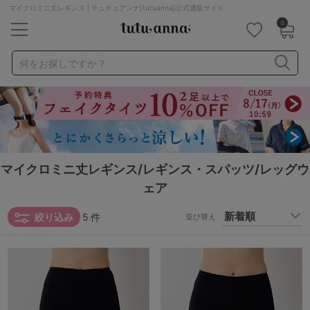
マイクロミニ丈レギンス | チュチュアンナ[tutuanna]公式通販サイト
0
キーワード・品番から探す
検索を閉じる
何をお探しですか？
ナイトブラ
ノンワイヤー
特盛ブラ
チューブトップ
折り畳み
パジャマ
ストッキング
キャミソール
ルームウェア
育乳ブラ
アームカバー
マイクロミニ丈レギンス/レギンス・スパッツ/レッグウ
ェア
カテゴリから探す
絞り込み
5
件
並び替え
レッグウェア
下着
ルームウェア
ライフスタイル
メンズ
キッズ