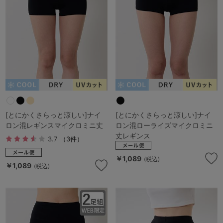
マタニティ
ギフトラッピング
SALE
サイズからブラを探す
A60
A65
A70
A75
[とにかくさらっと涼しい]ナイ
[とにかくさらっと涼しい]ナイ
B65
B70
B75
B80
ロン混レギンスマイクロミニ丈
ロン混ローライズマイクロミニ
丈レギンス
3.7
（3件）
C65
C70
C75
C80
C85
￥1,089
(税込)
￥1,089
D65
D70
D75
D80
D85
(税込)
すべてのサイズを表示する
E65
E70
E75
E80
E85
F65
F70
F75
F80
価格帯から探す