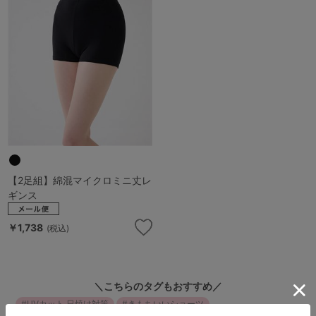
ランキング
高評価レビューアイテム
WEB限定アイテム
特集ページ
検索を閉じる
【2足組】綿混マイクロミニ丈レ
ギンス
￥1,738
(税込)
＼こちらのタグもおすすめ／
UVカット 日焼け対策
きもちいいショーツ