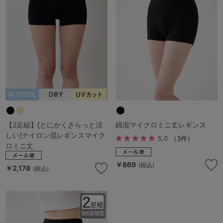
G65
G70
G75
～999円
1,000～1,999円
H70
H75
2,000～2,999円
3,000～3,999円
SS
S
M
L
LL
3L
4,000円～
3足￥1,188靴下
S-AB
S-CD
S-EF
セールアイテムから探す
M-AB
M-CD
M-EF
セールアイテム
【2足組】[とにかくさらっと涼
綿混マイクロミニ丈レギンス
しい]ナイロン混レギンスマイク
L-AB
L-CD
L-EF
5.0
（3件）
ロミニ丈
その他から探す
LL-EF
￥869
(税込)
￥2,178
(税込)
お気に入り
サイズの表示を閉じる
新着アイテム