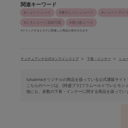
関連キーワード
ショーツ レース
響きにくい ショーツ
ショーツ デイ
ヒモショーツ 調節可能
透け感 レース
※クリックするとタグに関連した商品が表示されます
チュチュアンナ公式オンラインストア
下着・インナー
ショ
tutuannaオリジナルの商品を扱っている公式通販サイ
こちらのページは、[特盛ブラ]フラムールトワレヒモシ
他にも、多数の
下着・インナー
に関する商品を扱ってい