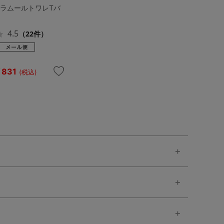
フラムールトワレTバ
4.5
（22件）
831
(税込)