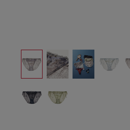
サイズからブラを探す
A60
A65
A70
A7
B65
B70
B75
B8
C65
C70
C75
C8
D65
D70
D75
D8
E65
E70
E75
E8
F65
F70
F75
F8
G65
G70
G75
H70
H75