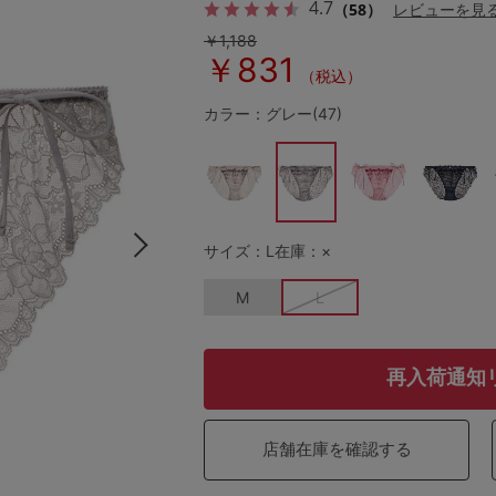
4.7
（58）
レビューを見
￥1,188
￥831
（税込）
その他から探す
カラー：グレー(47)
お気に入り
新着アイテム
サイズ：L
在庫：×
ランキング
M
L
高評価レビューアイテム
再入荷通知
WEB限定アイテム
店舗在庫を確認する
特集ページ