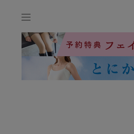
キーワード・品番から探す
ナイトブラ
ノンワイヤー
特盛ブラ
チューブトップ
折り畳
キャミソール
ルームウェア
育乳ブラ
アームカバー
カテゴリから探す
レッグウェア
下着