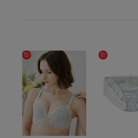
SS
S
M
L
LL
3L
S-AB
S-CD
S-EF
M-AB
M-CD
M-EF
30
30
%
%
OFF
OFF
L-AB
L-CD
L-EF
LL-EF