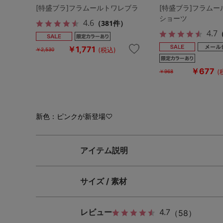
[特盛ブラ]フラムールトワレブラ
[特盛ブラ]フラム
ショーツ
4.6
（381件）
4.7
￥1,771
(税込)
￥2,530
￥677
(
￥968
新色：ピンクが新登場♡
アイテム説明
サイズ / 素材
レビュー
4.7
（58）