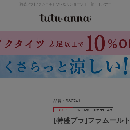
[特盛ブラ]フラムールトワレヒモショーツ｜下着・インナー
検索を閉じる
価格帯から探す
～999円
み
パジャマ
ストッキング
2,000～2,999円
4,000円～
品番：
330741
セールアイテムから探す
[特盛ブラ]フラムール
セールアイテム