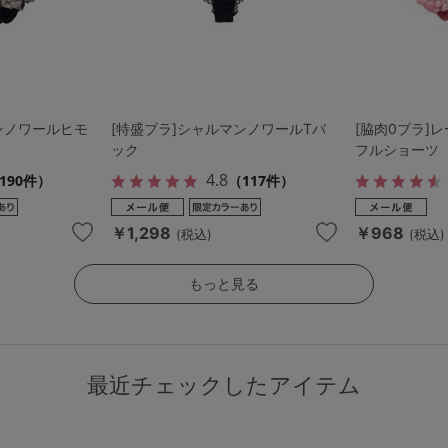
ンノワールヒモ
[特盛ブラ]シャルマンノワールTバ
[脇肉0ブラ]
ック
フルショーツ
4.8
190件）
（117件）
￥1,298
￥968
(税込)
(税込)
もっと見る
最近チェックしたアイテム