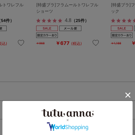
ールトワレフル
[特盛ブラ]フラムールトワレフル
[特盛ブラ]
ショーツ
ック
4.8
（54件）
（25件）
￥677
￥
税込)
(税込)
￥968
￥1,188