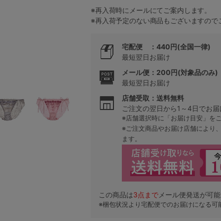
※再入荷時にメールにてご案内します。
※再入荷予定のない商品もございますので
5
宅配便 ：440円(全国一律)
0
最短翌日お届け
メール便：200円(対象品のみ)
0
C85
最短翌日お届け
店舗受取：送料無料
0
D85
ご注文の翌日から1～4日でお届
※店舗選択時に「お届け目安」を
0
E85
※ご注文商品やお届け店舗により
ます。
0
この商品は
3
点まで
メール便発送が可能
※梱包状況より宅配便でのお届けになる可