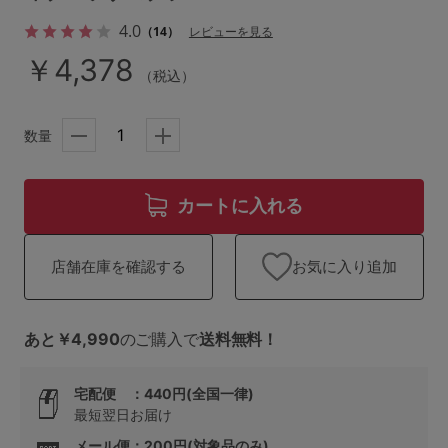
ランキング
4.0
（14）
レビューを見る
高評価レビューアイテム
￥4,378
（税込）
WEB限定アイテム
数量
特集ページ
カートに入れる
検索を閉じる
お気に入り追加
店舗在庫を確認する
あと￥4,990
のご購入で
送料無料！
宅配便 ：440円(全国一律)
最短翌日お届け
メール便：200円(対象品のみ)