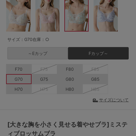
G65
G70
G75
～999円
1,000～1,999円
H70
H75
2,000～2,999円
3,000～3,999円
SS
S
M
サイズ：G70
在庫：○
L
LL
3L
4,000円～
3足￥1,188靴下
～Eカップ
Fカップ～
S-AB
S-CD
S-EF
セールアイテムから探す
F70
F75
F80
F85
M-AB
M-CD
M-EF
セールアイテム
G70
G75
G80
G85
L-AB
L-CD
L-EF
H70
H75
H80
H85
その他から探す
LL-EF
サイズについて
お気に入り
サイズの表示を閉じる
新着アイテム
[大きな胸を小さく見せる着やせブラ]ミステ
ィブロッサムブラ