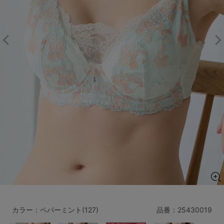
マタニティ
ギフトラッピング
SALE
サイズからブラを探す
A60
A65
A70
A75
B65
B70
B75
B80
C65
C70
C75
C80
C85
D65
D70
D75
D80
D85
すべてのサイズを表示する
E65
E70
E75
E80
E85
F65
F70
F75
F80
カラー：ペパーミント(127)
品番：
25430019
価格帯から探す