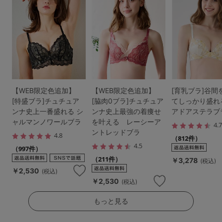
【WEB限定色追加】
【WEB限定色追加】
[育乳ブラ]谷間
[特盛ブラ]チュチュア
[脇肉0ブラ]チュチュア
てしっかり盛れ
ンナ史上一番盛れる シ
ンナ史上最強の着痩せ
アドアステラブ
ャルマンノワールブラ
を叶える レーシーア
4.
ントレッドブラ
4.8
（812件）
4.5
（997件）
（211件）
￥3,278
(税込)
￥2,530
(税込)
￥2,530
(税込)
もっと見る