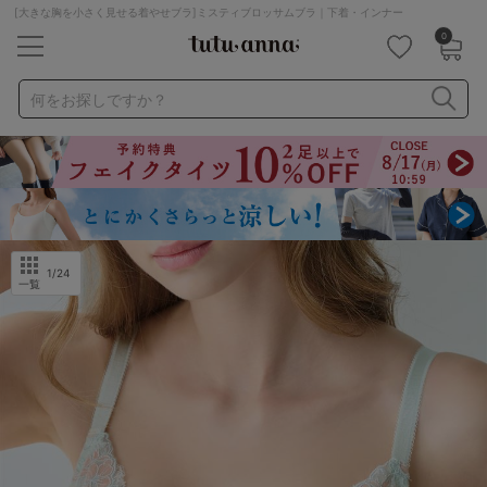
[大きな胸を小さく見せる着やせブラ]ミスティブロッサムブラ｜下着・インナー
0
キーワード・品番から探す
検索を閉じる
何をお探しですか？
ナイトブラ
ノンワイヤー
特盛ブラ
チューブトップ
折り畳み
パジャマ
ストッキング
キャミソール
ルームウェア
育乳ブラ
アームカバー
1
/24
一覧
カテゴリから探す
レッグウェア
下着
ルームウェア
ライフスタイル
メンズ
キッズ