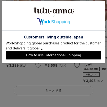
[運命のブラ]シリーズ
[特盛ブラ]チュチュア
【WEB限定色
人気No.1 ジェマリエー
ンナ史上一番盛れる シ
[脇肉0ブラ]チ
ルブラ＆ショーツセッ
ャルマンノワールブラ
ンナ史上最強の
ト
＆ショーツセット
を叶える レー
ントレッドブラ
4.6
5.0
ーツセット
（267件）
（2件）
4.
（27件）
￥3,289
￥3,608
(税込)
(税込)
￥3,498
(税込)
もっと見る