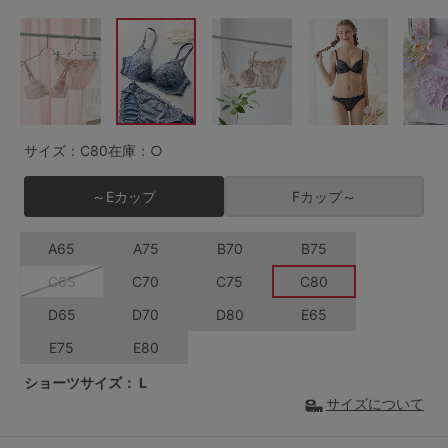
G65
G70
G75
～999円
1,000～1,999円
H70
H75
2,000～2,999円
3,000～3,999円
SS
S
M
L
LL
3L
4,000円～
3足￥1,188靴下
サイズ：C80
在庫：○
S-AB
S-CD
S-EF
セールアイテムから探す
～Eカップ
Fカップ～
M-AB
M-CD
M-EF
セールアイテム
A65
A75
B70
B75
L-AB
L-CD
L-EF
C65
C70
C75
C80
その他から探す
LL-EF
D65
D70
D80
E65
お気に入り
E75
E80
サイズの表示を閉じる
ショーツサイズ：
L
新着アイテム
サイズについて