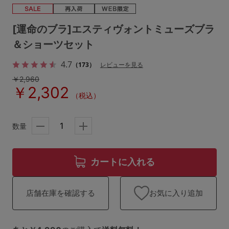
ランキング
高評価レビューアイテム
[運命のブラ]エスティヴォントミューズブラ
＆ショーツセット
WEB限定アイテム
4.7
（173）
レビューを見る
特集ページ
￥2,960
￥2,302
（税込）
検索を閉じる
数量
カートに入れる
お気に入り追加
店舗在庫を確認する