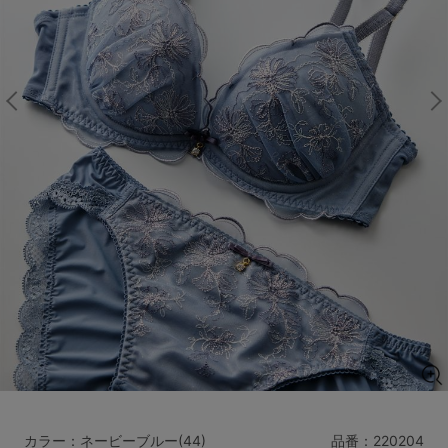
マタニティ
ギフトラッピング
SALE
サイズからブラを探す
A60
A65
A70
A75
B65
B70
B75
B80
C65
C70
C75
C80
C85
D65
D70
D75
D80
D85
すべてのサイズを表示する
E65
E70
E75
E80
E85
F65
F70
F75
F80
価格帯から探す
カラー：ネービーブルー(44)
品番：
220204