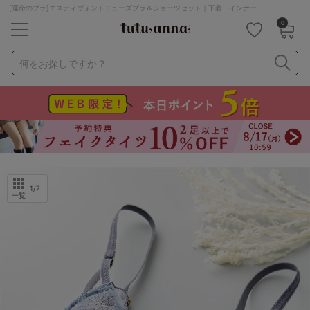
[運命のブラ]エスティヴォントミューズブラ＆ショーツセット｜下着・インナー
0
キーワード・品番から探す
検索を閉じる
何をお探しですか？
ナイトブラ
ノンワイヤー
特盛ブラ
チューブトップ
折り畳み
パジャマ
ストッキング
キャミソール
ルームウェア
育乳ブラ
アームカバー
1
/7
一覧
カテゴリから探す
レッグウェア
下着
ルームウェア
ライフスタイル
メンズ
キッズ