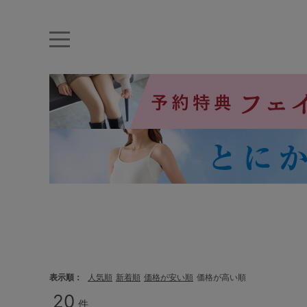
キーワード・品番から探す
ナイトブラ
ノンワイヤー
特盛ブラ
チューブトップ
折り畳
キャミソール
ルームウェア
育乳ブラ
アームカバー
カテゴリから探す
レッグウェア
下着
表示順
人気順
新着順
価格が安い順
価格が高い順
20
件