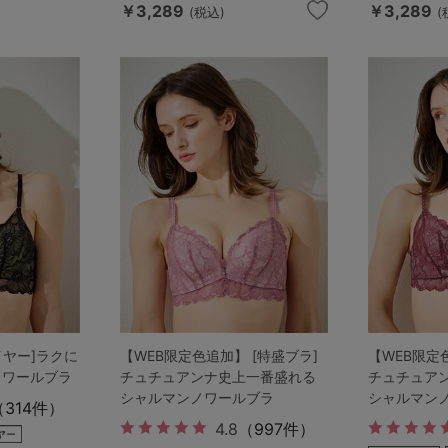
￥3,289
￥3,289
(税込)
(
5
0
0
C85
0
D85
0
E85
0
イヤー]ラクに
【WEB限定色追加】 [特盛ブラ]
【WEB限定
ノワールブラ
チュチュアンナ史上一番盛れる
チュチュア
シャルマンノワールブラ
シャルマン
（314件）
4.8
（997件）