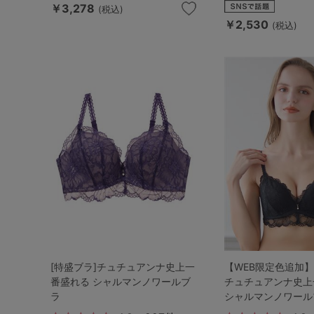
SS
S
M
￥3,278
(税込)
￥2,530
(税込)
L
LL
3L
S-AB
S-CD
S-EF
M-AB
M-CD
M-EF
L-AB
L-CD
L-EF
LL-EF
[特盛ブラ]チュチュアンナ史上一
【WEB限定色追加】
番盛れる シャルマンノワールブ
チュチュアンナ史上
ラ
シャルマンノワール