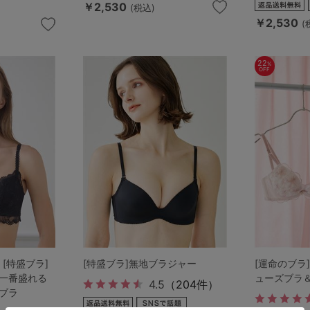
￥2,530
(税込)
￥2,530
(
22
%
OFF
検索を閉じる
 [特盛ブラ]
[特盛ブラ]無地ブラジャー
[運命のブラ
一番盛れる
ューズブラ
4.5
（204件）
ブラ