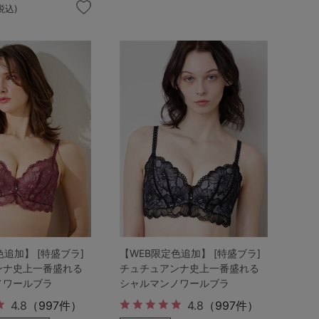
税込)
色追加】 [特盛ブラ]
【WEB限定色追加】 [特盛ブラ]
ンナ史上一番盛れる
チュチュアンナ史上一番盛れる
ノワールブラ
シャルマンノワールブラ
4.8
（997件）
4.8
（997件）