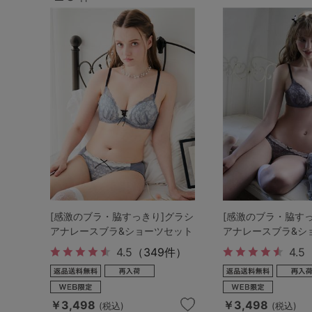
ルームウェア
ライフスタイル
メンズ
キッズ
マタニティ
ギフトラッピング
[感激のブラ・脇すっきり]グラシ
[感激のブラ・脇す
アナレースブラ&ショーツセット
アナレースブラ&シ
4.5
（349件）
4.5
SALE
￥3,498
￥3,498
(税込)
(税込)