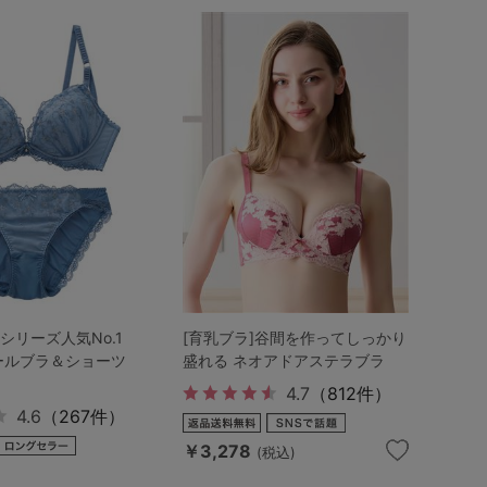
シリーズ人気No.1
[育乳ブラ]谷間を作ってしっかり
ールブラ＆ショーツ
盛れる ネオアドアステラブラ
4.7
（812件）
4.6
（267件）
￥3,278
(税込)