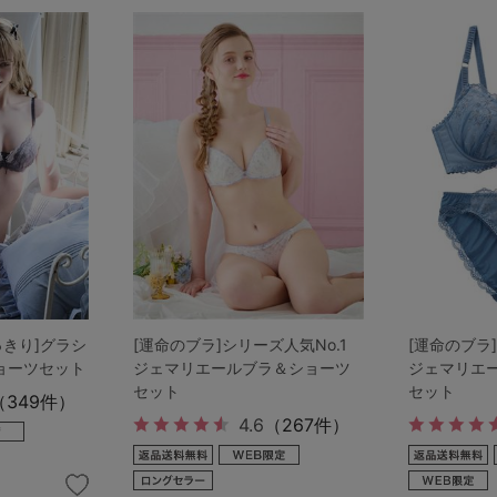
その他から探す
お気に入り
新着アイテム
ランキング
っきり]グラシ
[運命のブラ]シリーズ人気No.1
[運命のブラ]
高評価レビューアイテム
ョーツセット
ジェマリエールブラ＆ショーツ
ジェマリエ
セット
セット
（349件）
WEB限定アイテム
4.6
（267件）
特集ページ