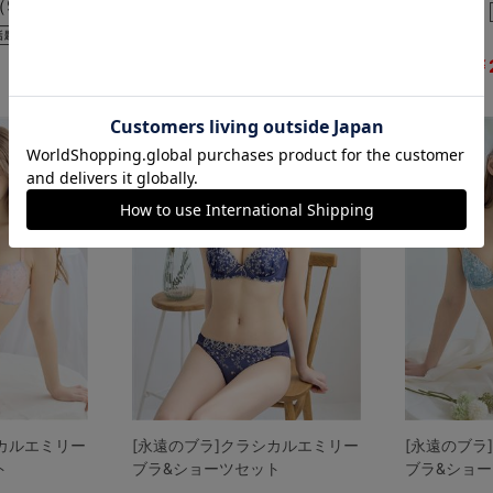
（997件）
￥2,310
(税込)
￥
￥2,960
22
22
%
%
OFF
OFF
シカルエミリー
[永遠のブラ]クラシカルエミリー
[永遠のブラ
ト
ブラ&ショーツセット
ブラ&ショ