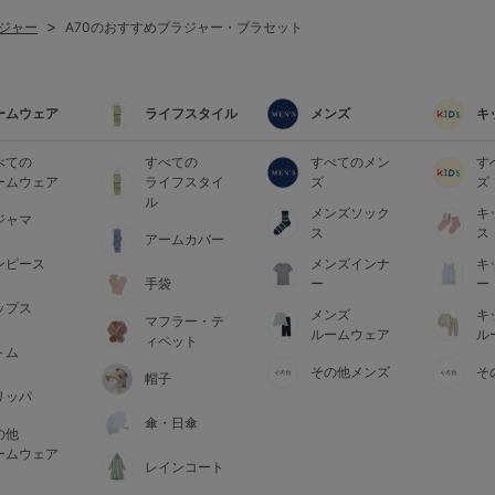
ジャー
A70のおすすめブラジャー・ブラセット
ームウェア
ライフスタイル
メンズ
キ
べての
すべての
すべてのメン
す
ームウェア
ライフスタイ
ズ
ズ
ル
メンズソック
キ
ジャマ
ス
ス
アームカバー
ンピース
メンズインナ
キ
手袋
ー
ー
ップス
メンズ
キ
マフラー・テ
ルームウェア
ル
ィペット
トム
その他メンズ
そ
帽子
リッパ
傘・日傘
の他
ームウェア
レインコート