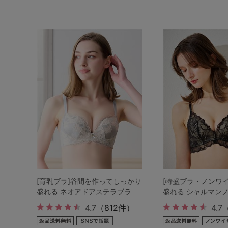
サイズからブラを探す
A60
A65
A70
A7
B65
B70
B75
B8
C65
C70
C75
C8
D65
D70
D75
D8
E65
E70
E75
E8
F65
F70
F75
F8
G65
G70
G75
[育乳ブラ]谷間を作ってしっかり
[特盛ブラ・ノンワ
盛れる ネオアドアステラブラ
盛れる シャルマン
H70
H75
4.7
（812件）
4.7