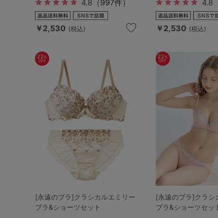
4.8
（997件）
4.8
￥2,530
￥2,530
(税込)
(税込)
22
22
%
%
OFF
OFF
[永遠のブラ]クラシカルエミリー
[永遠のブラ]クラ
ブラ&ショーツセット
ブラ&ショーツセッ