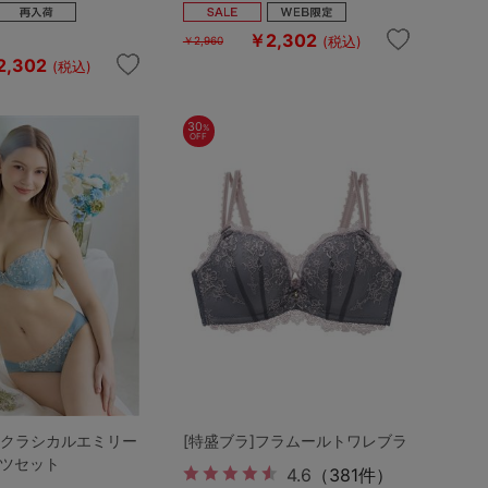
￥2,302
(税込)
￥2,960
2,302
(税込)
30
%
OFF
]クラシカルエミリー
[特盛ブラ]フラムールトワレブラ
ーツセット
4.6
（381件）