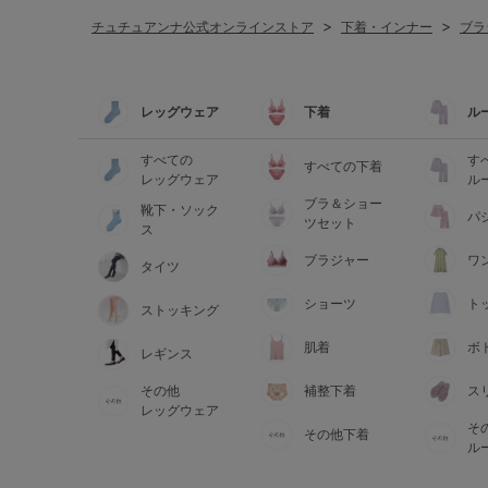
チュチュアンナ公式オンラインストア
下着・インナー
ブラ
レッグウェア
下着
ル
すべての
す
すべての下着
レッグウェア
ル
ブラ＆ショー
靴下・ソック
パ
ツセット
ス
ブラジャー
ワ
タイツ
ショーツ
ト
ストッキング
肌着
ボ
レギンス
その他
補整下着
ス
レッグウェア
そ
その他下着
ル