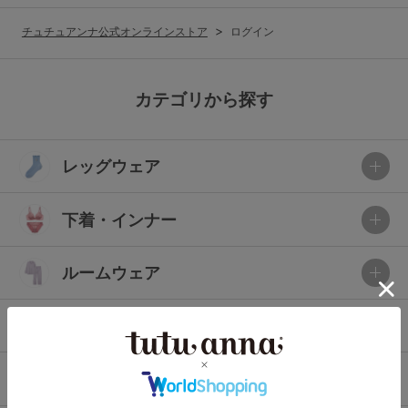
G65
G70
G75
チュチュアンナ公式オンラインストア
ログイン
～999円
1,000～1,999円
H70
H75
2,000～2,999円
3,000～3,999円
SS
S
M
カテゴリから探す
L
LL
3L
4,000円～
3足￥1,188靴下
レッグウェア
S-AB
S-CD
S-EF
セールアイテムから探す
M-AB
M-CD
M-EF
下着・インナー
セールアイテム
L-AB
L-CD
L-EF
その他から探す
ルームウェア
LL-EF
お気に入り
ライフスタイル
サイズの表示を閉じる
新着アイテム
メンズ