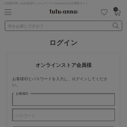
入荷案内申し込み商品|チュチュアンナ [tutuanna]公式通販サイト
0
キーワード・品番から探す
検索を閉じる
何をお探しですか？
ログイン
ナイトブラ
ノンワイヤー
特盛ブラ
チューブトップ
折り畳み
パジャマ
ストッキング
キャミソール
オンラインストア会員様
ルームウェア
育乳ブラ
アームカバー
お客様IDとパスワードを入力し、ログインしてくださ
カテゴリから探す
い。
お客様ID
レッグウェア
下着
ルームウェア
ライフスタイル
パスワード
メンズ
キッズ