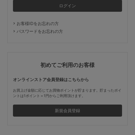
マタニティ
ギフトラッピング
お客様IDをお忘れの方
SALE
パスワードをお忘れの方
サイズからブラを探す
A60
A65
A70
A75
初めてご利用のお客様
B65
B70
B75
B80
オンラインストア会員登録はこちらから
C65
C70
C75
C80
C85
お買上げ金額に応じてお買物ポイントが貯まります。貯まったポイ
ントは1ポイント＝1円からご利用頂けます。
D65
D70
D75
D80
D85
すべてのサイズを表示する
E65
E70
E75
E80
E85
F65
F70
F75
F80
価格帯から探す