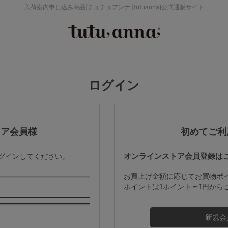
入荷案内申し込み商品|チュチュアンナ [tutuanna]公式通販サイト
検索を閉じる
価格帯から探す
ログイン
～999円
み
パジャマ
ストッキング
2,000～2,999円
トア会員様
初めてご利
オンラインストア会員登録は
ログインしてください。
4,000円～
お買上げ金額に応じてお買物ポ
ポイントは1ポイント＝1円から
セールアイテムから探す
セールアイテム