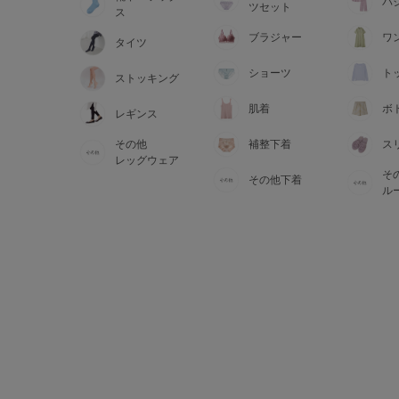
サイズからブラを探す
パ
ツセット
ス
ブラジャー
ワ
タイツ
A60
A65
A70
A7
ショーツ
ト
ストッキング
B65
B70
B75
B8
肌着
ボ
レギンス
その他
補整下着
ス
C65
C70
C75
C8
レッグウェア
そ
その他下着
D65
D70
D75
D8
ル
E65
E70
E75
E8
F65
F70
F75
F8
G65
G70
G75
H70
H75