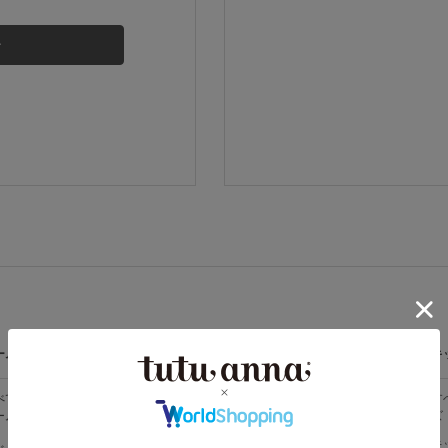
その他から探す
お気に入り
新着アイテム
ランキング
高評価レビューアイテム
ームウェア
ライフスタイル
メンズ
キ
WEB限定アイテム
べての
すべての
すべてのメン
す
ームウェア
ライフスタイ
ズ
ズ
ル
特集ページ
メンズソック
キ