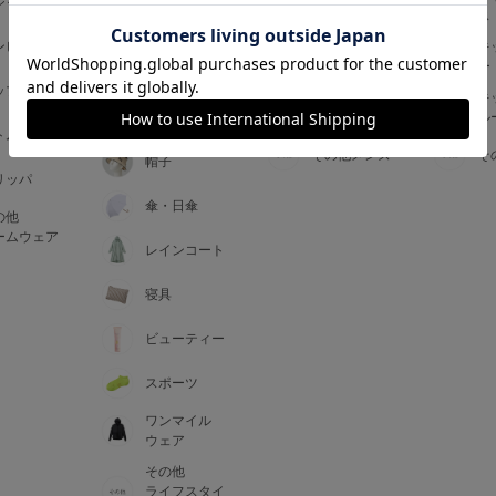
ジャマ
ス
ス
アームカバー
ンピース
メンズインナ
キ
手袋
ー
ー
5
ップス
メンズ
キ
マフラー・テ
ルームウェア
ル
ィペット
0
トム
その他メンズ
そ
帽子
リッパ
0
C85
傘・日傘
の他
0
D85
ームウェア
レインコート
0
E85
寝具
ビューティー
0
スポーツ
ワンマイル
ウェア
その他
ライフスタイ