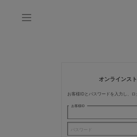
キーワード・品番から探す
ナイトブラ
ノンワイヤー
特盛ブラ
チューブトップ
折り畳
キャミソール
ルームウェア
育乳ブラ
アームカバー
オンラインス
カテゴリから探す
お客様IDとパスワードを入力し、
レッグウェア
お客様ID
下着
パスワード