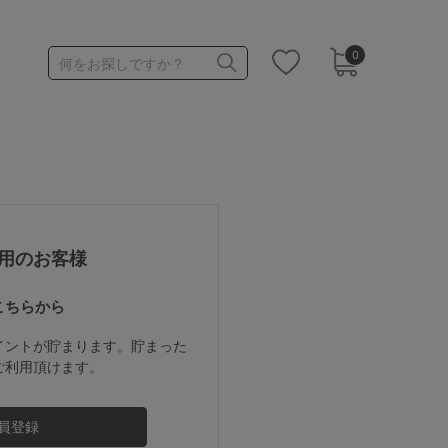
0
何をお探しですか？
1,000～1,999円
3,000～3,999円
用のお客様
こちらから
3足￥1,188靴下
イントが貯まります。貯まった
ご利用頂けます。