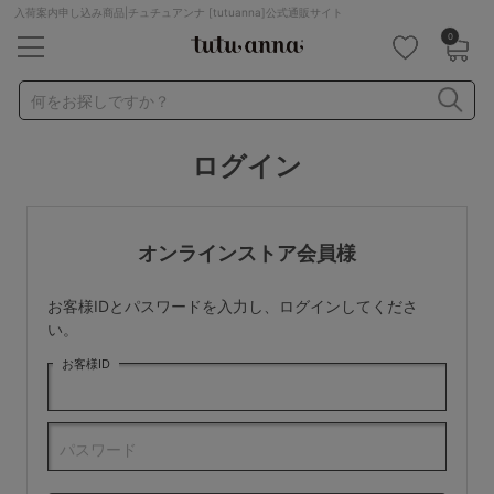
入荷案内申し込み商品|チュチュアンナ [tutuanna]公式通販サイト
0
キーワード・品番から探す
検索を閉じる
何をお探しですか？
ログイン
ナイトブラ
ノンワイヤー
特盛ブラ
チューブトップ
折り畳み
パジャマ
ストッキング
キャミソール
オンラインストア会員様
ルームウェア
育乳ブラ
アームカバー
お客様IDとパスワードを入力し、ログインしてくださ
カテゴリから探す
い。
お客様ID
レッグウェア
下着
ルームウェア
ライフスタイル
パスワード
メンズ
キッズ