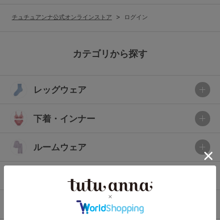
G65
G70
G75
チュチュアンナ公式オンラインストア
ログイン
～999円
1,000～1,999円
H70
H75
2,000～2,999円
3,000～3,999円
SS
S
M
カテゴリから探す
L
LL
3L
4,000円～
3足￥1,188靴下
レッグウェア
S-AB
S-CD
S-EF
セールアイテムから探す
M-AB
M-CD
M-EF
下着・インナー
セールアイテム
L-AB
L-CD
L-EF
その他から探す
ルームウェア
LL-EF
お気に入り
ライフスタイル
サイズの表示を閉じる
新着アイテム
メンズ