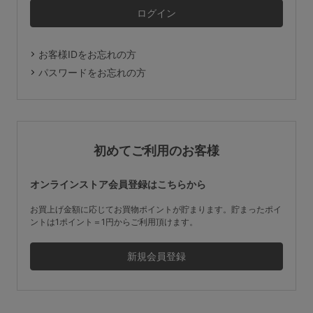
マタニティ
ギフトラッピング
お客様IDをお忘れの方
SALE
パスワードをお忘れの方
サイズからブラを探す
A60
A65
A70
A75
初めてご利用のお客様
B65
B70
B75
B80
オンラインストア会員登録はこちらから
C65
C70
C75
C80
C85
お買上げ金額に応じてお買物ポイントが貯まります。貯まったポイ
ントは1ポイント＝1円からご利用頂けます。
D65
D70
D75
D80
D85
すべてのサイズを表示する
E65
E70
E75
E80
E85
F65
F70
F75
F80
価格帯から探す