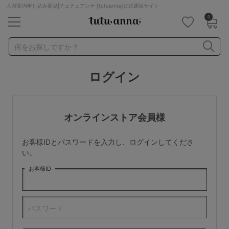
入荷案内申し込み商品|チュチュアンナ [tutuanna]公式通販サイト
0
キーワード・品番から探す
検索を閉じる
何をお探しですか？
ログイン
ナイトブラ
ノンワイヤー
特盛ブラ
チューブトップ
折り畳み
パジャマ
ストッキング
キャミソール
オンラインストア会員様
ルームウェア
育乳ブラ
アームカバー
お客様IDとパスワードを入力し、ログインしてくださ
カテゴリから探す
い。
お客様ID
レッグウェア
下着
ルームウェア
ライフスタイル
パスワード
メンズ
キッズ