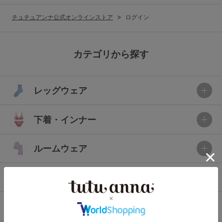
G65
G70
G75
チュチュアンナ公式オンラインストア
ログイン
～999円
1,000～1,999円
H70
H75
2,000～2,999円
3,000～3,999円
SS
S
M
カテゴリから探す
L
LL
3L
4,000円～
3足￥1,188靴下
レッグウェア
S-AB
S-CD
S-EF
セールアイテムから探す
M-AB
M-CD
M-EF
下着・インナー
セールアイテム
L-AB
L-CD
L-EF
その他から探す
ルームウェア
LL-EF
お気に入り
ライフスタイル
サイズの表示を閉じる
新着アイテム
メンズ