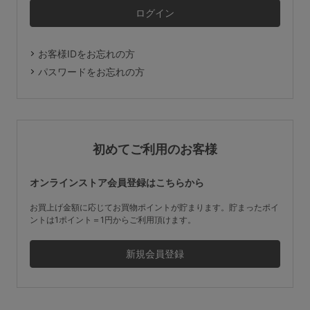
マタニティ
ギフトラッピング
お客様IDをお忘れの方
SALE
パスワードをお忘れの方
サイズからブラを探す
A60
A65
A70
A75
初めてご利用のお客様
B65
B70
B75
B80
オンラインストア会員登録はこちらから
C65
C70
C75
C80
C85
お買上げ金額に応じてお買物ポイントが貯まります。貯まったポイ
ントは1ポイント＝1円からご利用頂けます。
D65
D70
D75
D80
D85
すべてのサイズを表示する
E65
E70
E75
E80
E85
F65
F70
F75
F80
価格帯から探す