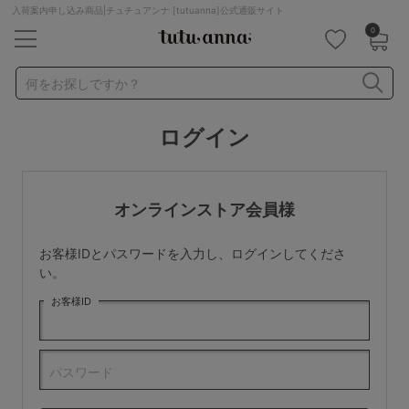
入荷案内申し込み商品|チュチュアンナ [tutuanna]公式通販サイト
0
キーワード・品番から探す
検索を閉じる
何をお探しですか？
ログイン
ナイトブラ
ノンワイヤー
特盛ブラ
チューブトップ
折り畳み
パジャマ
ストッキング
キャミソール
オンラインストア会員様
ルームウェア
育乳ブラ
アームカバー
お客様IDとパスワードを入力し、ログインしてくださ
カテゴリから探す
い。
お客様ID
レッグウェア
下着
ルームウェア
ライフスタイル
パスワード
メンズ
キッズ