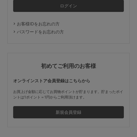
マタニティ
ギフトラッピング
お客様IDをお忘れの方
SALE
パスワードをお忘れの方
サイズからブラを探す
A60
A65
A70
A75
初めてご利用のお客様
B65
B70
B75
B80
オンラインストア会員登録はこちらから
C65
C70
C75
C80
C85
お買上げ金額に応じてお買物ポイントが貯まります。貯まったポイ
ントは1ポイント＝1円からご利用頂けます。
D65
D70
D75
D80
D85
すべてのサイズを表示する
E65
E70
E75
E80
E85
F65
F70
F75
F80
価格帯から探す