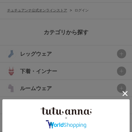
G65
G70
G75
チュチュアンナ公式オンラインストア
ログイン
～999円
1,000～1,999円
H70
H75
2,000～2,999円
3,000～3,999円
SS
S
M
カテゴリから探す
L
LL
3L
4,000円～
3足￥1,188靴下
レッグウェア
S-AB
S-CD
S-EF
セールアイテムから探す
M-AB
M-CD
M-EF
下着・インナー
セールアイテム
L-AB
L-CD
L-EF
その他から探す
ルームウェア
LL-EF
お気に入り
ライフスタイル
サイズの表示を閉じる
新着アイテム
メンズ