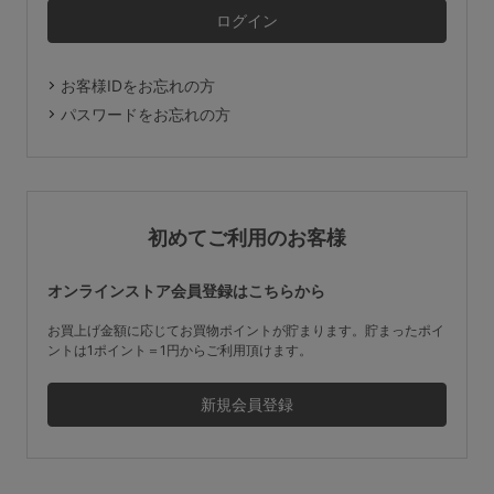
マタニティ
ギフトラッピング
お客様IDをお忘れの方
SALE
パスワードをお忘れの方
サイズからブラを探す
A60
A65
A70
A75
初めてご利用のお客様
B65
B70
B75
B80
オンラインストア会員登録はこちらから
C65
C70
C75
C80
C85
お買上げ金額に応じてお買物ポイントが貯まります。貯まったポイ
ントは1ポイント＝1円からご利用頂けます。
D65
D70
D75
D80
D85
すべてのサイズを表示する
E65
E70
E75
E80
E85
F65
F70
F75
F80
価格帯から探す