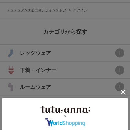
G65
G70
G75
チュチュアンナ公式オンラインストア
ログイン
～999円
1,000～1,999円
H70
H75
2,000～2,999円
3,000～3,999円
SS
S
M
カテゴリから探す
L
LL
3L
4,000円～
3足￥1,188靴下
レッグウェア
S-AB
S-CD
S-EF
セールアイテムから探す
M-AB
M-CD
M-EF
下着・インナー
セールアイテム
L-AB
L-CD
L-EF
その他から探す
ルームウェア
LL-EF
お気に入り
ライフスタイル
サイズの表示を閉じる
新着アイテム
メンズ