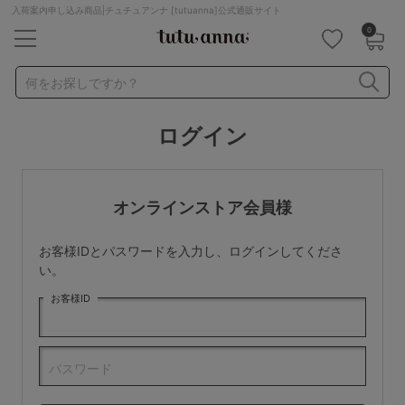
入荷案内申し込み商品|チュチュアンナ [tutuanna]公式通販サイト
0
キーワード・品番から探す
検索を閉じる
何をお探しですか？
ログイン
ナイトブラ
ノンワイヤー
特盛ブラ
チューブトップ
折り畳み
パジャマ
ストッキング
キャミソール
オンラインストア会員様
ルームウェア
育乳ブラ
アームカバー
お客様IDとパスワードを入力し、ログインしてくださ
カテゴリから探す
い。
お客様ID
レッグウェア
下着
ルームウェア
ライフスタイル
パスワード
メンズ
キッズ