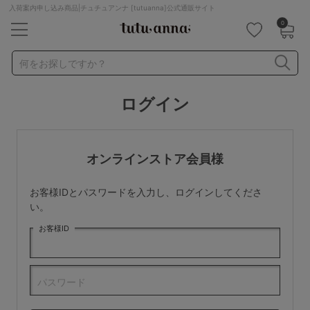
入荷案内申し込み商品|チュチュアンナ [tutuanna]公式通販サイト
0
キーワード・品番から探す
検索を閉じる
何をお探しですか？
ログイン
ナイトブラ
ノンワイヤー
特盛ブラ
チューブトップ
折り畳み
パジャマ
ストッキング
キャミソール
オンラインストア会員様
ルームウェア
育乳ブラ
アームカバー
お客様IDとパスワードを入力し、ログインしてくださ
カテゴリから探す
い。
お客様ID
レッグウェア
下着
ルームウェア
ライフスタイル
パスワード
メンズ
キッズ