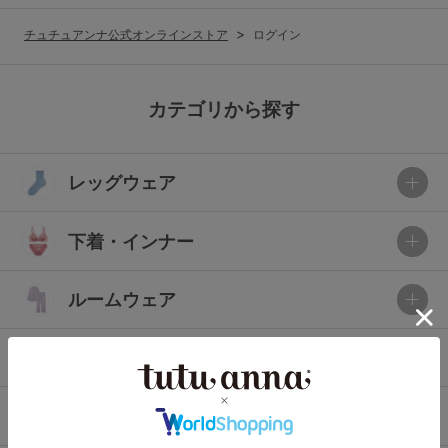
G65
G70
G75
チュチュアンナ公式オンラインストア
ログイン
～999円
1,000～1,999円
H70
H75
2,000～2,999円
3,000～3,999円
SS
S
M
カテゴリから探す
L
LL
3L
4,000円～
3足￥1,188靴下
レッグウェア
S-AB
S-CD
S-EF
セールアイテムから探す
M-AB
M-CD
M-EF
下着・インナー
セールアイテム
L-AB
L-CD
L-EF
その他から探す
ルームウェア
LL-EF
お気に入り
ライフスタイル
サイズの表示を閉じる
新着アイテム
メンズ