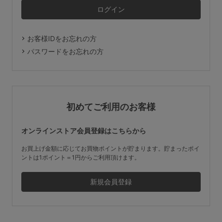
マタニティ
ギフトラッピング
お客様IDをお忘れの方
SALE
パスワードをお忘れの方
サイズからブラを探す
A60
A65
A70
A75
初めてご利用のお客様
B65
B70
B75
B80
オンラインストア会員登録はこちらから
C65
C70
C75
C80
C85
お買上げ金額に応じてお買物ポイントが貯まります。貯まったポイ
ントは1ポイント＝1円からご利用頂けます。
D65
D70
D75
D80
D85
すべてのサイズを表示する
E65
E70
E75
E80
E85
F65
F70
F75
F80
価格帯から探す