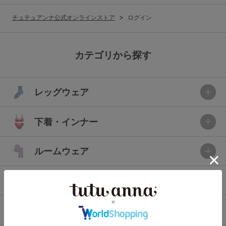
G65
G70
G75
チュチュアンナ公式オンラインストア
ログイン
～999円
1,000～1,999円
H70
H75
2,000～2,999円
3,000～3,999円
SS
S
M
カテゴリから探す
L
LL
3L
4,000円～
3足￥1,188靴下
レッグウェア
S-AB
S-CD
S-EF
セールアイテムから探す
M-AB
M-CD
M-EF
下着・インナー
セールアイテム
L-AB
L-CD
L-EF
その他から探す
ルームウェア
LL-EF
お気に入り
ライフスタイル
サイズの表示を閉じる
新着アイテム
メンズ