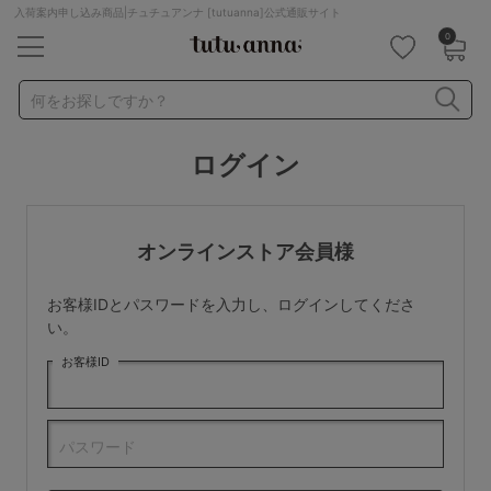
入荷案内申し込み商品|チュチュアンナ [tutuanna]公式通販サイト
0
キーワード・品番から探す
検索を閉じる
何をお探しですか？
ログイン
ナイトブラ
ノンワイヤー
特盛ブラ
チューブトップ
折り畳み
パジャマ
ストッキング
キャミソール
オンラインストア会員様
ルームウェア
育乳ブラ
アームカバー
お客様IDとパスワードを入力し、ログインしてくださ
カテゴリから探す
い。
お客様ID
レッグウェア
下着
ルームウェア
ライフスタイル
パスワード
メンズ
キッズ