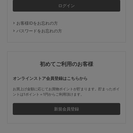
マタニティ
ギフトラッピング
お客様IDをお忘れの方
SALE
パスワードをお忘れの方
サイズからブラを探す
A60
A65
A70
A75
初めてご利用のお客様
B65
B70
B75
B80
オンラインストア会員登録はこちらから
C65
C70
C75
C80
C85
お買上げ金額に応じてお買物ポイントが貯まります。貯まったポイ
ントは1ポイント＝1円からご利用頂けます。
D65
D70
D75
D80
D85
すべてのサイズを表示する
E65
E70
E75
E80
E85
F65
F70
F75
F80
価格帯から探す