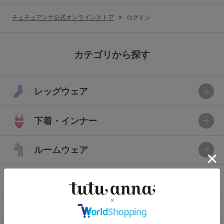
G65
G70
G75
チュチュアンナ公式オンラインストア
ログイン
～999円
1,000～1,999円
H70
H75
2,000～2,999円
3,000～3,999円
SS
S
M
カテゴリから探す
L
LL
3L
4,000円～
3足￥1,188靴下
レッグウェア
S-AB
S-CD
S-EF
セールアイテムから探す
M-AB
M-CD
M-EF
下着・インナー
セールアイテム
L-AB
L-CD
L-EF
その他から探す
ルームウェア
LL-EF
お気に入り
ライフスタイル
サイズの表示を閉じる
新着アイテム
メンズ