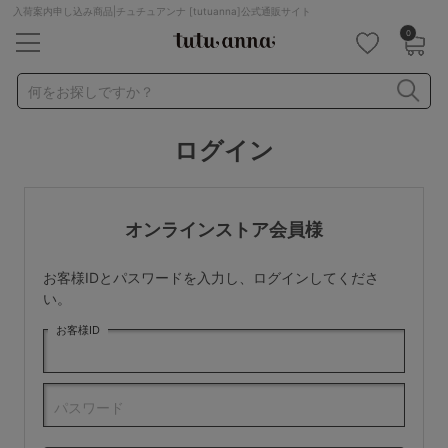
入荷案内申し込み商品|チュチュアンナ [tutuanna]公式通販サイト
0
キーワード・品番から探す
検索を閉じる
何をお探しですか？
ログイン
ナイトブラ
ノンワイヤー
特盛ブラ
チューブトップ
折り畳み
パジャマ
ストッキング
キャミソール
オンラインストア会員様
ルームウェア
育乳ブラ
アームカバー
お客様IDとパスワードを入力し、ログインしてくださ
カテゴリから探す
い。
お客様ID
レッグウェア
下着
ルームウェア
ライフスタイル
パスワード
メンズ
キッズ