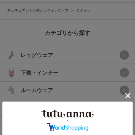
G65
G70
G75
チュチュアンナ公式オンラインストア
ログイン
～999円
1,000～1,999円
H70
H75
2,000～2,999円
3,000～3,999円
SS
S
M
カテゴリから探す
L
LL
3L
4,000円～
3足￥1,188靴下
レッグウェア
S-AB
S-CD
S-EF
セールアイテムから探す
M-AB
M-CD
M-EF
下着・インナー
セールアイテム
L-AB
L-CD
L-EF
その他から探す
ルームウェア
LL-EF
お気に入り
ライフスタイル
サイズの表示を閉じる
新着アイテム
メンズ