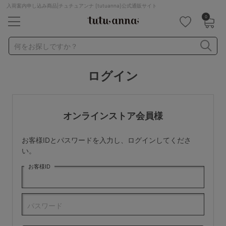
入荷案内申し込み商品|チュチュアンナ [tutuanna]公式通販サイト
0
キーワード・品番から探す
検索を閉じる
何をお探しですか？
ログイン
ナイトブラ
ノンワイヤー
特盛ブラ
チューブトップ
折り畳み
パジャマ
ストッキング
キャミソール
オンラインストア会員様
ルームウェア
育乳ブラ
アームカバー
お客様IDとパスワードを入力し、ログインしてくださ
カテゴリから探す
い。
お客様ID
レッグウェア
下着
ルームウェア
ライフスタイル
パスワード
メンズ
キッズ