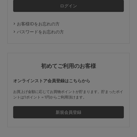
マタニティ
ギフトラッピング
お客様IDをお忘れの方
SALE
パスワードをお忘れの方
サイズからブラを探す
A60
A65
A70
A75
初めてご利用のお客様
B65
B70
B75
B80
オンラインストア会員登録はこちらから
C65
C70
C75
C80
C85
お買上げ金額に応じてお買物ポイントが貯まります。貯まったポイ
ントは1ポイント＝1円からご利用頂けます。
D65
D70
D75
D80
D85
すべてのサイズを表示する
E65
E70
E75
E80
E85
F65
F70
F75
F80
価格帯から探す