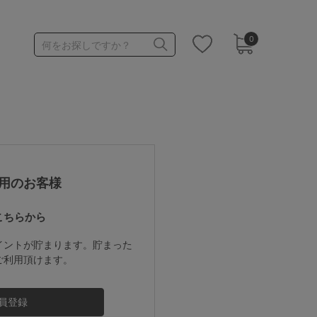
0
何をお探しですか？
1,000～1,999円
3,000～3,999円
用のお客様
こちらから
3足￥1,188靴下
イントが貯まります。貯まった
ご利用頂けます。