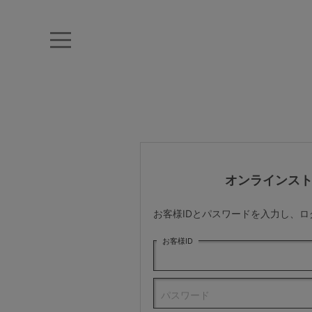
キーワード・品番から探す
ナイトブラ
ノンワイヤー
特盛ブラ
チューブトップ
折り畳
キャミソール
ルームウェア
育乳ブラ
アームカバー
オンラインス
カテゴリから探す
お客様IDとパスワードを入力し、
レッグウェア
お客様ID
下着
パスワード