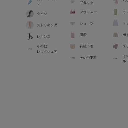
サイズからブラを探す
パ
ツセット
ス
ブラジャー
ワ
タイツ
A60
A65
A70
A7
ショーツ
ト
ストッキング
B65
B70
B75
B8
肌着
ボ
レギンス
その他
補整下着
ス
C65
C70
C75
C8
レッグウェア
そ
その他下着
D65
D70
D75
D8
ル
E65
E70
E75
E8
F65
F70
F75
F8
G65
G70
G75
H70
H75