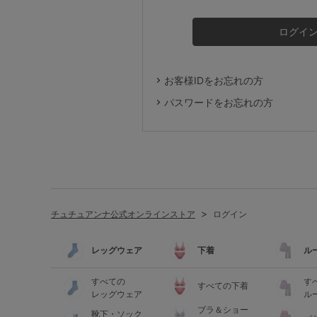
ルームウェア
ライフスタイル
お客様IDをお忘れの方
メンズ
パスワードをお忘れの方
キッズ
マタニティ
チュチュアンナ公式オンラインストア
ログイン
ギフトラッピング
レッグウェア
下着
ル
SALE
すべての
す
すべての下着
レッグウェア
ル
ブラ＆ショー
靴下・ソック