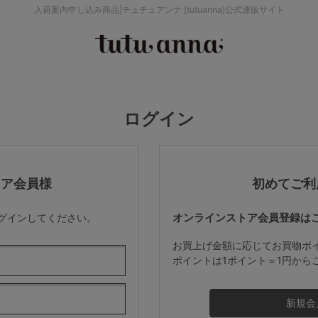
入荷案内申し込み商品|チュチュアンナ [tutuanna]公式通販サイト
検索を閉じる
価格帯から探す
ログイン
～999円
み
パジャマ
ストッキング
2,000～2,999円
トア会員様
初めてご利
オンラインストア会員登録は
ログインしてください。
4,000円～
お買上げ金額に応じてお買物ポ
ポイントは1ポイント＝1円から
セールアイテムから探す
セールアイテム