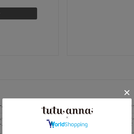
その他から探す
お気に入り
新着アイテム
ランキング
高評価レビューアイテム
ームウェア
ライフスタイル
メンズ
キ
WEB限定アイテム
べての
すべての
すべてのメン
す
ームウェア
ライフスタイ
ズ
ズ
ル
特集ページ
メンズソック
キ