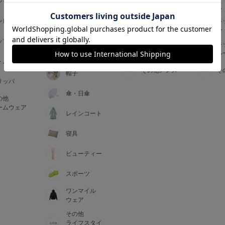
ジャマ
ス
ス
アームカバー
ンピース
メンズインナ
キ
手袋
ー
ー
5
ップス
メンズ
キ
マフラー・テ
ルームウェア
ル
ィペット
0
トム
その他メンズ
そ
帽子
リッパ
0
C85
傘・日傘
の他
0
D85
ームウェア
レインコート
0
E85
寝具
ビューティー
0
スポーツ
ワンマイル
ウェア
その他
ライフスタイ