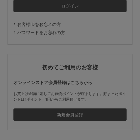
マタニティ
ギフトラッピング
お客様IDをお忘れの方
SALE
パスワードをお忘れの方
サイズからブラを探す
A60
A65
A70
A75
初めてご利用のお客様
B65
B70
B75
B80
オンラインストア会員登録はこちらから
C65
C70
C75
C80
C85
お買上げ金額に応じてお買物ポイントが貯まります。貯まったポイ
ントは1ポイント＝1円からご利用頂けます。
D65
D70
D75
D80
D85
すべてのサイズを表示する
E65
E70
E75
E80
E85
F65
F70
F75
F80
価格帯から探す