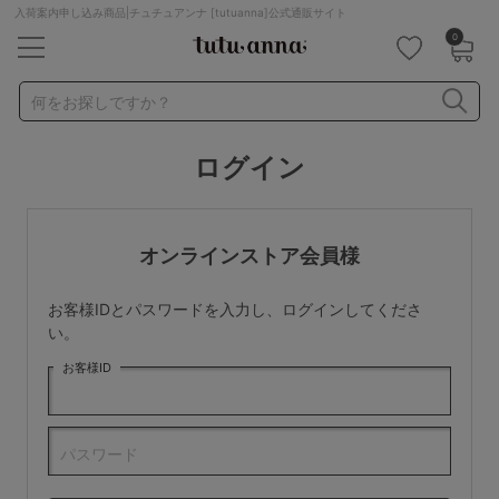
入荷案内申し込み商品|チュチュアンナ [tutuanna]公式通販サイト
0
キーワード・品番から探す
検索を閉じる
何をお探しですか？
ログイン
ナイトブラ
ノンワイヤー
特盛ブラ
チューブトップ
折り畳み
パジャマ
ストッキング
キャミソール
オンラインストア会員様
ルームウェア
育乳ブラ
アームカバー
お客様IDとパスワードを入力し、ログインしてくださ
カテゴリから探す
い。
お客様ID
レッグウェア
下着
ルームウェア
ライフスタイル
パスワード
メンズ
キッズ