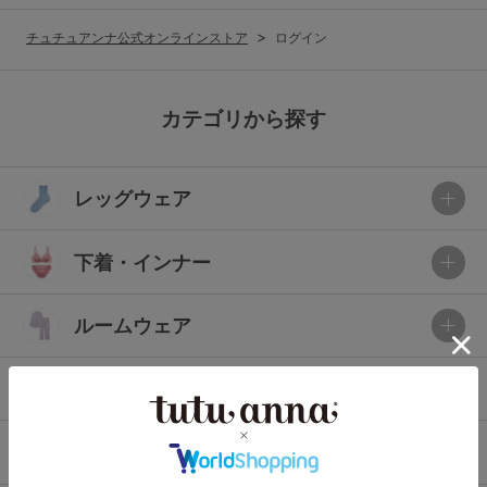
G65
G70
G75
チュチュアンナ公式オンラインストア
ログイン
～999円
1,000～1,999円
H70
H75
2,000～2,999円
3,000～3,999円
SS
S
M
カテゴリから探す
L
LL
3L
4,000円～
3足￥1,188靴下
レッグウェア
S-AB
S-CD
S-EF
セールアイテムから探す
M-AB
M-CD
M-EF
下着・インナー
セールアイテム
L-AB
L-CD
L-EF
その他から探す
ルームウェア
LL-EF
お気に入り
ライフスタイル
サイズの表示を閉じる
新着アイテム
メンズ