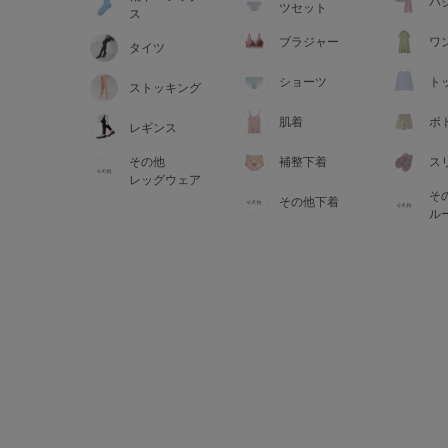
サイズからブラを探す
パ
ツセット
ス
ブラジャー
ワ
タイツ
A60
A65
A70
A7
ショーツ
ト
ストッキング
B65
B70
B75
B8
肌着
ボ
レギンス
その他
補整下着
ス
C65
C70
C75
C8
レッグウェア
そ
その他下着
D65
D70
D75
D8
ル
E65
E70
E75
E8
F65
F70
F75
F8
G65
G70
G75
H70
H75