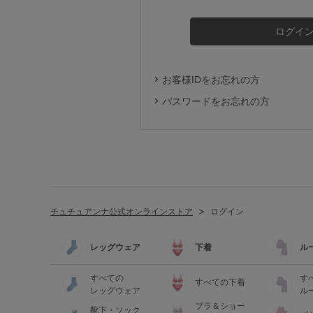
ルームウェア
ライフスタイル
お客様IDをお忘れの方
メンズ
パスワードをお忘れの方
キッズ
マタニティ
チュチュアンナ公式オンラインストア
ログイン
ギフトラッピング
レッグウェア
下着
ル
SALE
すべての
す
すべての下着
レッグウェア
ル
ブラ＆ショー
靴下・ソック