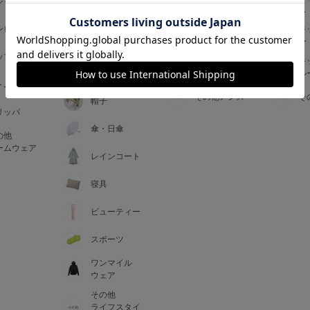
ジャマ
ス
ス
アームカバー
ンピース
メンズインナ
キ
手袋
ー
ー
5
ップス
メンズ
キ
マフラー・テ
ルームウェア
ル
ィペット
0
トム
その他メンズ
そ
帽子
リッパ
0
C85
傘・日傘
の他
0
D85
ームウェア
レインコート
0
E85
寝具
ビューティー
0
スポーツ
ワンマイル
ウェア
その他
ライフスタイ