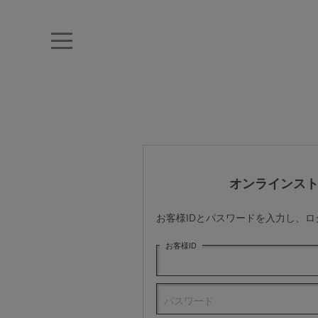
キーワード・品番から探す
ナイトブラ
ノンワイヤー
特盛ブラ
チューブトップ
折り畳
キャミソール
ルームウェア
育乳ブラ
アームカバー
オンラインス
カテゴリから探す
お客様IDとパスワードを入力し、
レッグウェア
お客様ID
下着
パスワード