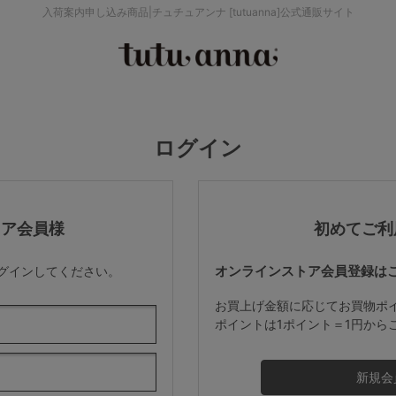
入荷案内申し込み商品|チュチュアンナ [tutuanna]公式通販サイト
検索を閉じる
価格帯から探す
ログイン
～999円
み
パジャマ
ストッキング
2,000～2,999円
トア会員様
初めてご利
オンラインストア会員登録は
ログインしてください。
4,000円～
お買上げ金額に応じてお買物ポ
ポイントは1ポイント＝1円から
セールアイテムから探す
セールアイテム