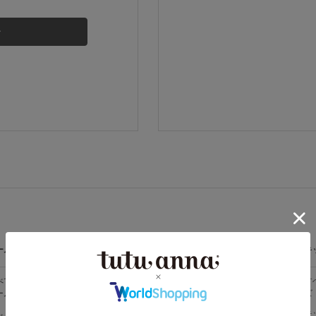
その他から探す
お気に入り
新着アイテム
ランキング
高評価レビューアイテム
ームウェア
ライフスタイル
メンズ
キ
WEB限定アイテム
べての
すべての
すべてのメン
す
ームウェア
ライフスタイ
ズ
ズ
ル
特集ページ
メンズソック
キ