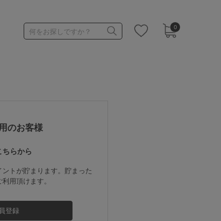
0
何をお探しですか？
1,000～1,999円
3,000～3,999円
用のお客様
こちらから
3足￥1,188靴下
イントが貯まります。貯まった
ご利用頂けます。