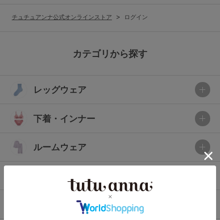
G65
G70
G75
チュチュアンナ公式オンラインストア
ログイン
～999円
1,000～1,999円
H70
H75
2,000～2,999円
3,000～3,999円
SS
S
M
カテゴリから探す
L
LL
3L
4,000円～
3足￥1,188靴下
レッグウェア
S-AB
S-CD
S-EF
セールアイテムから探す
M-AB
M-CD
M-EF
下着・インナー
セールアイテム
L-AB
L-CD
L-EF
その他から探す
ルームウェア
LL-EF
お気に入り
ライフスタイル
サイズの表示を閉じる
新着アイテム
メンズ