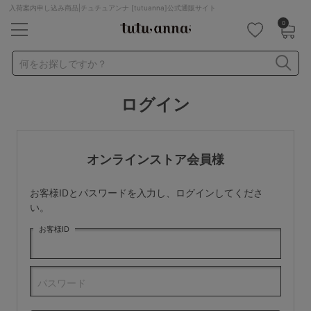
入荷案内申し込み商品|チュチュアンナ [tutuanna]公式通販サイト
0
キーワード・品番から探す
検索を閉じる
何をお探しですか？
ログイン
ナイトブラ
ノンワイヤー
特盛ブラ
チューブトップ
折り畳み
パジャマ
ストッキング
キャミソール
オンラインストア会員様
ルームウェア
育乳ブラ
アームカバー
お客様IDとパスワードを入力し、ログインしてくださ
カテゴリから探す
い。
お客様ID
レッグウェア
下着
ルームウェア
ライフスタイル
パスワード
メンズ
キッズ