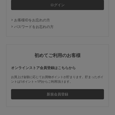
マタニティ
ギフトラッピング
お客様IDをお忘れの方
SALE
パスワードをお忘れの方
サイズからブラを探す
A60
A65
A70
A75
初めてご利用のお客様
B65
B70
B75
B80
オンラインストア会員登録はこちらから
C65
C70
C75
C80
C85
お買上げ金額に応じてお買物ポイントが貯まります。貯まったポイ
ントは1ポイント＝1円からご利用頂けます。
D65
D70
D75
D80
D85
すべてのサイズを表示する
E65
E70
E75
E80
E85
F65
F70
F75
F80
価格帯から探す