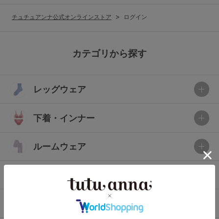
G65
G70
G75
チュチュアンナ公式オンラインストア
ログイン
～999円
1,000～1,999円
H70
H75
2,000～2,999円
3,000～3,999円
SS
S
M
カテゴリから探す
L
LL
3L
4,000円～
3足￥1,188靴下
レッグウェア
S-AB
S-CD
S-EF
セールアイテムから探す
M-AB
M-CD
M-EF
下着・インナー
セールアイテム
L-AB
L-CD
L-EF
その他から探す
ルームウェア
LL-EF
お気に入り
ライフスタイル
サイズの表示を閉じる
新着アイテム
メンズ