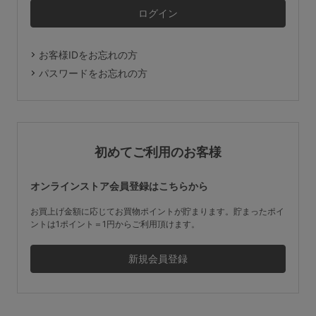
マタニティ
ギフトラッピング
お客様IDをお忘れの方
SALE
パスワードをお忘れの方
サイズからブラを探す
A60
A65
A70
A75
初めてご利用のお客様
B65
B70
B75
B80
オンラインストア会員登録はこちらから
C65
C70
C75
C80
C85
お買上げ金額に応じてお買物ポイントが貯まります。貯まったポイ
ントは1ポイント＝1円からご利用頂けます。
D65
D70
D75
D80
D85
すべてのサイズを表示する
E65
E70
E75
E80
E85
F65
F70
F75
F80
価格帯から探す