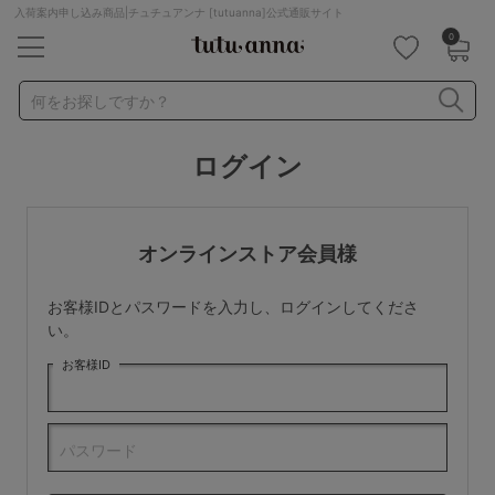
入荷案内申し込み商品|チュチュアンナ [tutuanna]公式通販サイト
0
キーワード・品番から探す
検索を閉じる
何をお探しですか？
ログイン
ナイトブラ
ノンワイヤー
特盛ブラ
チューブトップ
折り畳み
パジャマ
ストッキング
キャミソール
オンラインストア会員様
ルームウェア
育乳ブラ
アームカバー
お客様IDとパスワードを入力し、ログインしてくださ
カテゴリから探す
い。
お客様ID
レッグウェア
下着
ルームウェア
ライフスタイル
パスワード
メンズ
キッズ