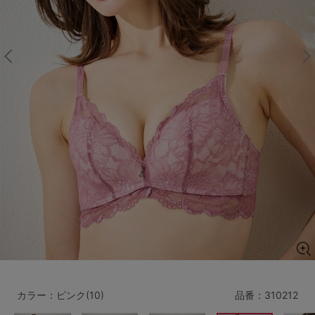
マタニティ
ギフトラッピング
SALE
サイズからブラを探す
A60
A65
A70
A75
B65
B70
B75
B80
C65
C70
C75
C80
C85
D65
D70
D75
D80
D85
すべてのサイズを表示する
E65
E70
E75
E80
E85
F65
F70
F75
F80
カラー：ピンク(10)
品番：
310212
価格帯から探す