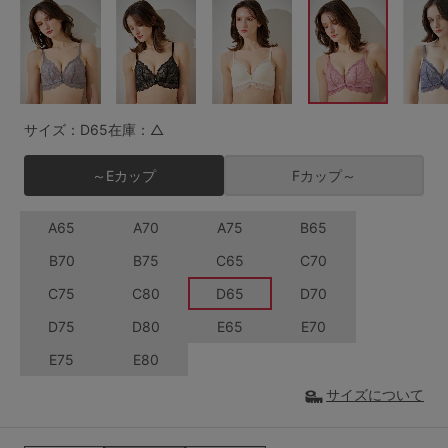
G65
G70
G75
～999円
1,000～1,999円
H70
H75
2,000～2,999円
3,000～3,999円
SS
S
M
サイズ：D65
在庫：△
L
LL
3L
4,000円～
3足￥1,188靴下
～Eカップ
Fカップ～
S-AB
S-CD
S-EF
セールアイテムから探す
A65
A70
A75
B65
M-AB
M-CD
M-EF
セールアイテム
B70
B75
C65
C70
L-AB
L-CD
L-EF
C75
C80
D65
D70
その他から探す
LL-EF
D75
D80
E65
E70
お気に入り
E75
E80
サイズの表示を閉じる
サイズについて
新着アイテム