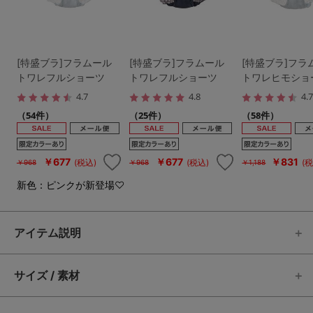
[特盛ブラ]フラムール
[特盛ブラ]フラムール
[特盛ブラ]フラ
トワレフルショーツ
トワレフルショーツ
トワレヒモショ
4.7
4.8
4.
（54件）
（25件）
（58件）
￥677
￥677
￥831
(税込)
(税込)
(税
￥968
￥968
￥1,188
新色：ピンクが新登場♡
アイテム説明
サイズ / 素材