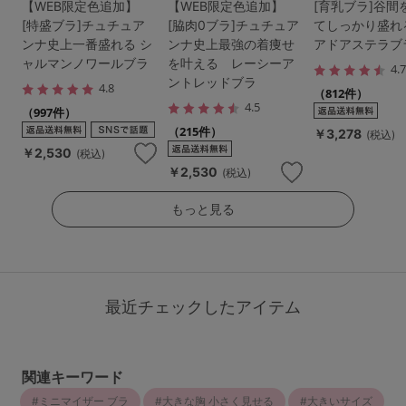
【WEB限定色追加】
【WEB限定色追加】
[育乳ブラ]谷間
[特盛ブラ]チュチュア
[脇肉0ブラ]チュチュア
てしっかり盛れ
ンナ史上一番盛れる シ
ンナ史上最強の着痩せ
アドアステラブ
ャルマンノワールブラ
を叶える レーシーア
4.
ントレッドブラ
4.8
（812件）
4.5
（997件）
（215件）
￥3,278
(税込)
￥2,530
(税込)
￥2,530
(税込)
もっと見る
最近チェックしたアイテム
関連キーワード
ミニマイザー ブラ
大きな胸 小さく見せる
大きいサイズ