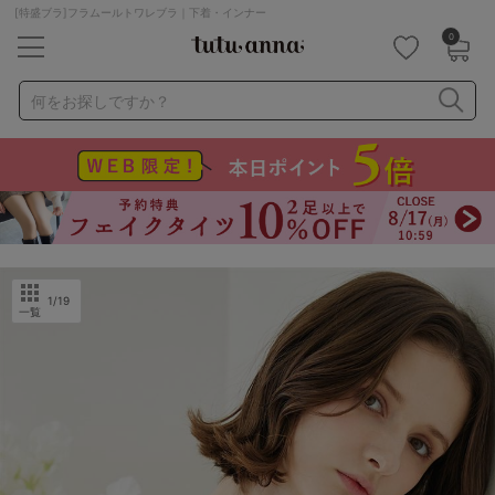
[特盛ブラ]フラムールトワレブラ｜下着・インナー
0
キーワード・品番から探す
検索を閉じる
何をお探しですか？
ナイトブラ
ノンワイヤー
特盛ブラ
チューブトップ
折り畳み
パジャマ
ストッキング
キャミソール
ルームウェア
育乳ブラ
アームカバー
1
/19
一覧
カテゴリから探す
レッグウェア
下着
ルームウェア
ライフスタイル
メンズ
キッズ