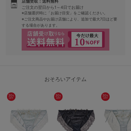
店舗受取：送料無料
ご注文の翌日から1～4日でお届け
※店舗選択時に「お届け目安」をご確認ください。
※ご注文商品やお届け店舗により、追加で最大7日ほど要
する場合があります。
おそろいアイテム
30
30
30
%
%
%
OFF
OFF
OFF