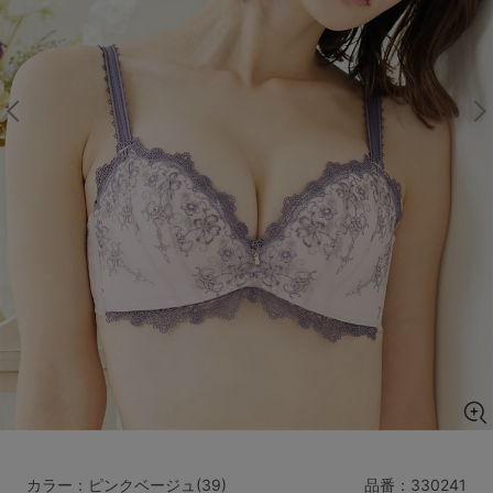
マタニティ
ギフトラッピング
SALE
サイズからブラを探す
A60
A65
A70
A75
B65
B70
B75
B80
C65
C70
C75
C80
C85
D65
D70
D75
D80
D85
すべてのサイズを表示する
E65
E70
E75
E80
E85
F65
F70
F75
F80
価格帯から探す
カラー：ピンクベージュ(39)
品番：
330241