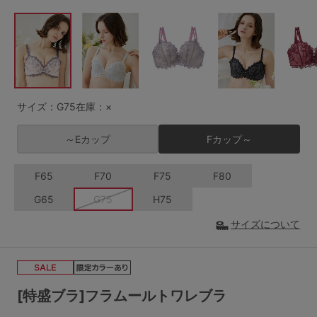
G65
G70
G75
～999円
1,000～1,999円
H70
H75
2,000～2,999円
3,000～3,999円
SS
S
M
L
LL
3L
4,000円～
3足￥1,188靴下
サイズ：G75
在庫：×
S-AB
S-CD
S-EF
セールアイテムから探す
～Eカップ
Fカップ～
M-AB
M-CD
M-EF
セールアイテム
F65
F70
F75
F80
L-AB
L-CD
L-EF
G65
G75
H75
その他から探す
LL-EF
サイズについて
お気に入り
サイズの表示を閉じる
新着アイテム
[特盛ブラ]フラムールトワレブラ