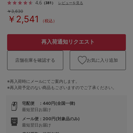
ランキング
4.6
（381）
レビューを見る
￥3,630
高評価レビューアイテム
￥2,541
（税込）
WEB限定アイテム
再入荷通知リクエスト
特集ページ
お気に入り追加
店舗在庫を確認する
検索を閉じる
※再入荷時にメールにてご案内します。
※再入荷予定のない商品もございますのでご了承ください。
宅配便 ：440円(全国一律)
最短翌日お届け
メール便：200円(対象品のみ)
最短翌日お届け