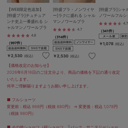
【WEB限定色追加】
[特盛ブラ・ノンワイヤ
[特盛ブラ]シャ
[特盛ブラ]チュチュア
ー]ラクに盛れる シャル
ノワールフルシ
ンナ史上一番盛れる シ
マンノワールブラ
4.
ャルマンノワールブラ
4.7
（341件）
4.8
（314件）
（997件）
￥1,078
(税込)
￥2,530
￥2,530
(税込)
(税込)
【価格改定のお知らせ】
2026年6月18日のご注文分より、商品の価格を下記の通り改定
いたします。
何卒ご理解賜りますようお願い申し上げます。
■ フルショーツ
変更前：税込 968円（税抜 880円） ⇒ 変更後：税込 1,078円
（税抜 980円）
■ その他ショーツ（紐ショーツ、Tバック、サニタリーショー