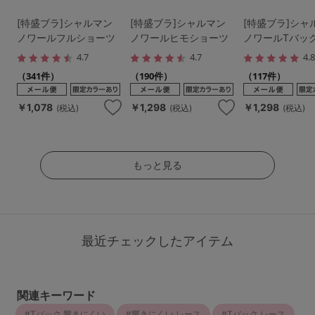
[特盛ブラ]シャルマン
[特盛ブラ]シャルマン
[特盛ブラ]シャ
ノワールフルショーツ
ノワールヒモショーツ
ノワールTバッ
4.7
4.7
4.
（341件）
（190件）
（117件）
￥1,078
￥1,298
￥1,298
(税込)
(税込)
(税込)
もっと見る
最近チェックしたアイテム
関連キーワード
Tバック 響きにくい
響きにくい レース
Tバック レース