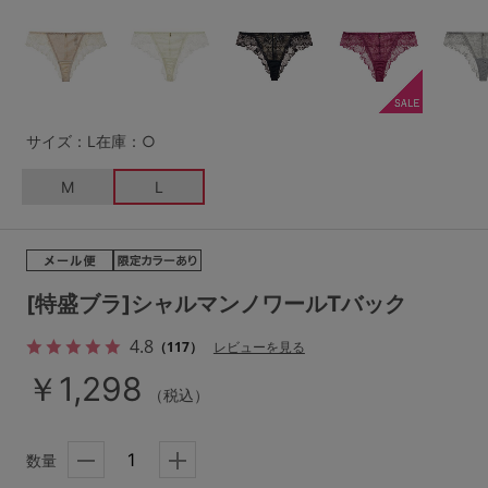
G65
G70
G75
～999円
1,000～1,999円
H70
H75
2,000～2,999円
3,000～3,999円
SS
S
M
サイズ：L
在庫：○
L
LL
3L
4,000円～
3足￥1,188靴下
M
L
S-AB
S-CD
S-EF
セールアイテムから探す
M-AB
M-CD
M-EF
セールアイテム
L-AB
L-CD
L-EF
[特盛ブラ]シャルマンノワールTバック
その他から探す
LL-EF
4.8
（117）
レビューを見る
お気に入り
￥1,298
（税込）
サイズの表示を閉じる
新着アイテム
数量