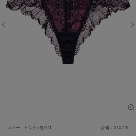
マタニティ
ギフトラッピング
SALE
サイズからブラを探す
A60
A65
A70
A75
B65
B70
B75
B80
C65
C70
C75
C80
C85
D65
D70
D75
D80
D85
すべてのサイズを表示する
E65
E70
E75
E80
E85
F65
F70
F75
F80
カラー：ピンク×黒(11)
品番：
310719
価格帯から探す