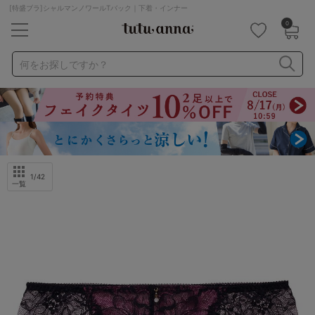
[特盛ブラ]シャルマンノワールTバック｜下着・インナー
0
キーワード・品番から探す
検索を閉じる
何をお探しですか？
ナイトブラ
ノンワイヤー
特盛ブラ
チューブトップ
折り畳み
パジャマ
ストッキング
キャミソール
ルームウェア
育乳ブラ
アームカバー
1
/42
一覧
カテゴリから探す
レッグウェア
下着
ルームウェア
ライフスタイル
メンズ
キッズ