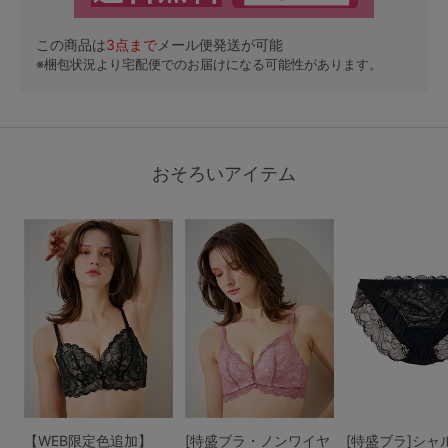
この商品は
3
点まで
メール便発送が可能
※梱包状況より宅配便でのお届けになる可能性があります。
おそろいアイテム
【WEB限定色追加】
[特盛ブラ・ノンワイヤ
[特盛ブラ]シャ