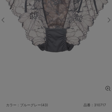
マタニティ
ギフトラッピング
SALE
サイズからブラを探す
A60
A65
A70
A75
B65
B70
B75
B80
C65
C70
C75
C80
C85
D65
D70
D75
D80
D85
すべてのサイズを表示する
E65
E70
E75
E80
E85
F65
F70
F75
F80
カラー：ブルーグレー(43)
品番：
310717
価格帯から探す