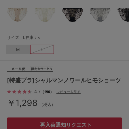
G65
G70
G75
～999円
1,000～1,999円
H70
H75
2,000～2,999円
3,000～3,999円
SS
S
M
サイズ：L
在庫：×
L
LL
3L
4,000円～
3足￥1,188靴下
M
L
S-AB
S-CD
S-EF
セールアイテムから探す
M-AB
M-CD
M-EF
セールアイテム
L-AB
L-CD
L-EF
[特盛ブラ]シャルマンノワールヒモショーツ
その他から探す
LL-EF
4.7
（190）
レビューを見る
お気に入り
￥1,298
（税込）
サイズの表示を閉じる
新着アイテム
再入荷通知リクエスト