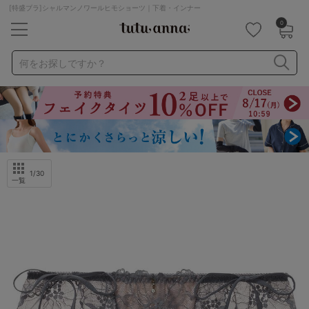
[特盛ブラ]シャルマンノワールヒモショーツ｜下着・インナー
0
キーワード・品番から探す
検索を閉じる
何をお探しですか？
ナイトブラ
ノンワイヤー
特盛ブラ
チューブトップ
折り畳み
パジャマ
ストッキング
キャミソール
ルームウェア
育乳ブラ
アームカバー
1
/30
一覧
カテゴリから探す
レッグウェア
下着
ルームウェア
ライフスタイル
メンズ
キッズ