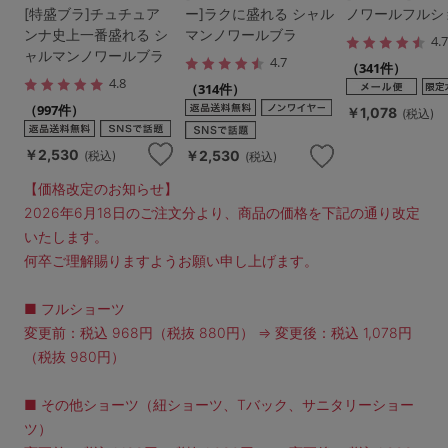
[特盛ブラ]チュチュア
ー]ラクに盛れる シャル
ノワールフルシ
ンナ史上一番盛れる シ
マンノワールブラ
4.
ャルマンノワールブラ
4.7
（341件）
4.8
（314件）
（997件）
￥1,078
(税込)
￥2,530
￥2,530
(税込)
(税込)
【価格改定のお知らせ】
2026年6月18日のご注文分より、商品の価格を下記の通り改定
いたします。
何卒ご理解賜りますようお願い申し上げます。
■ フルショーツ
変更前：税込 968円（税抜 880円） ⇒ 変更後：税込 1,078円
（税抜 980円）
■ その他ショーツ（紐ショーツ、Tバック、サニタリーショー
ツ）