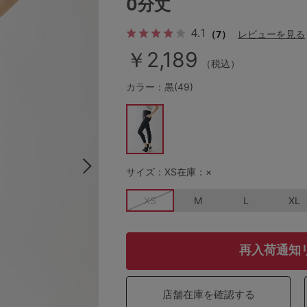
0分丈
4.1
（7）
レビューを見る
その他から探す
￥2,189
（税込）
カラー：黒(49)
お気に入り
新着アイテム
サイズ：XS
在庫：×
ランキング
XS
M
L
XL
高評価レビューアイテム
再入荷通知
WEB限定アイテム
店舗在庫を確認する
特集ページ