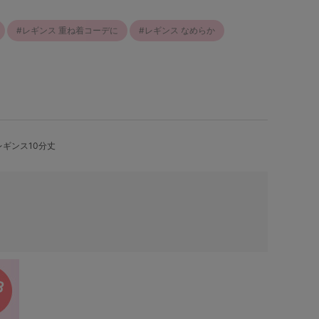
レギンス 重ね着コーデに
レギンス なめらか
レギンス10分丈
。