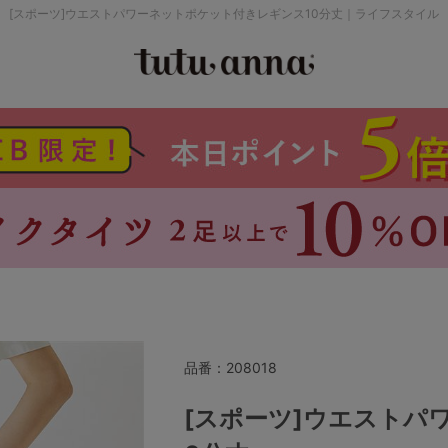
[スポーツ]ウエストパワーネットポケット付きレギンス10分丈｜ライフスタイル
検索を閉じる
価格帯から探す
～999円
み
パジャマ
ストッキング
2,000～2,999円
4,000円～
品番：
208018
セールアイテムから探す
[スポーツ]ウエストパ
セールアイテム