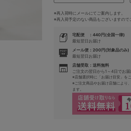
※再入荷時にメールにてご案内します。
※再入荷予定のない商品もございますので
5
0
宅配便 ：440円(全国一律)
最短翌日お届け
チャコール
0
C85
メール便：200円(対象品のみ)
最短翌日お届け
0
D85
店舗受取：送料無料
ご注文の翌日から1～4日でお届
0
E85
※店舗選択時に「お届け目安」を
※ご注文商品やお届け店舗により
ます。
0