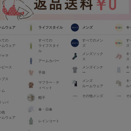
ームウェア
ライフスタイル
メンズ
キ
べての
すべての
すべてのメン
す
ームウェア
ライフスタイ
ズ
ズ
ル
メンズソック
キ
ジャマ
ス
ス
アームカバー
ンピース
メンズインナ
キ
手袋
ー
ー
ップス
メンズ
キ
マフラー・テ
ルームウェア
ル
ィペット
トム
その他メンズ
そ
帽子
リッパ
傘・日傘
の他
ームウェア
レインコート