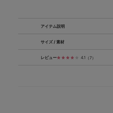
SS
S
M
L
LL
3L
S-AB
S-CD
S-EF
アイテム説明
M-AB
M-CD
M-EF
サイズ / 素材
L-AB
L-CD
L-EF
レビュー
4.1
（7）
LL-EF