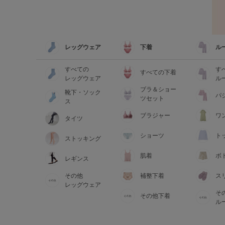
レッグウェア
下着
ル
すべての
す
すべての下着
レッグウェア
ル
ブラ＆ショー
靴下・ソック
パ
ツセット
ス
ブラジャー
ワ
タイツ
ショーツ
ト
ストッキング
肌着
ボ
レギンス
その他
補整下着
ス
レッグウェア
そ
その他下着
ル