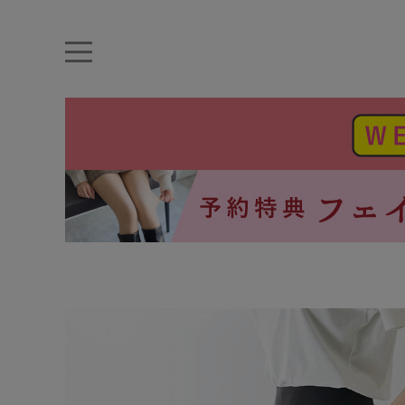
キーワード・品番から探す
ナイトブラ
ノンワイヤー
特盛ブラ
チューブトップ
折り畳
キャミソール
ルームウェア
育乳ブラ
アームカバー
カテゴリから探す
レッグウェア
下着