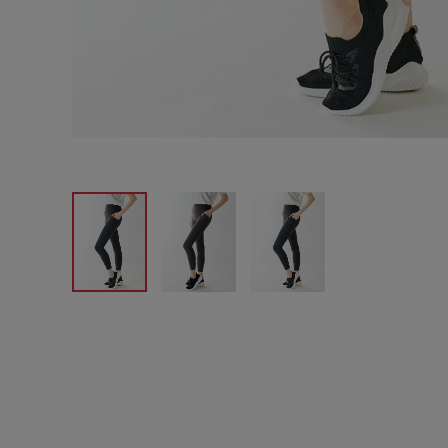
サイズからブラを探す
A60
A65
A70
A7
B65
B70
B75
B8
C65
C70
C75
C8
D65
D70
D75
D8
E65
E70
E75
E8
F65
F70
F75
F8
G65
G70
G75
H70
H75