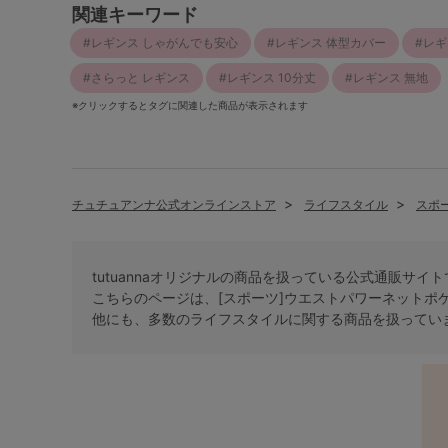
関連キーワード
レギンス しゃがんでも安心
レギンス 体型カバー
レギ
さらっと レギンス
レギンス 10分丈
レギンス 無地
※クリックするとタグに関連した商品が表示されます
チュチュアンナ公式オンラインストア
ライフスタイル
スポ
tutuannaオリジナルの商品を扱っている公式通販サイ
こちらのページは、[スポーツ]ウエストパワーネットポ
他にも、多数の
ライフスタイル
に関する商品を扱ってい