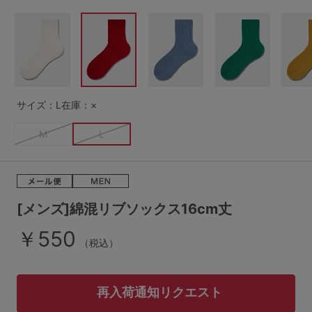
G65
G70
G75
～999円
1,000～1,999円
H70
H75
2,000～2,999円
3,000～3,999円
SS
S
M
L
LL
3L
4,000円～
3足￥1,188靴下
サイズ：L
在庫：×
S-AB
S-CD
S-EF
セールアイテムから探す
M
L
M-AB
M-CD
M-EF
セールアイテム
L-AB
L-CD
L-EF
その他から探す
[メンズ]綿混リブソックス16cm丈
LL-EF
￥550
お気に入り
（税込）
サイズの表示を閉じる
新着アイテム
再入荷通知リクエスト