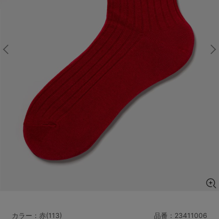
マタニティ
ギフトラッピング
SALE
サイズからブラを探す
A60
A65
A70
A75
B65
B70
B75
B80
C65
C70
C75
C80
C85
D65
D70
D75
D80
D85
すべてのサイズを表示する
E65
E70
E75
E80
E85
F65
F70
F75
F80
価格帯から探す
カラー：赤(113)
品番：
23411006