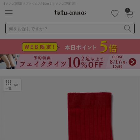
[メンズ]綿混リブソックス16cm丈｜メンズ(男性用)
0
キーワード・品番から探す
検索を閉じる
何をお探しですか？
ナイトブラ
ノンワイヤー
特盛ブラ
チューブトップ
折り畳み
パジャマ
ストッキング
キャミソール
ルームウェア
育乳ブラ
アームカバー
1
/8
一覧
カテゴリから探す
レッグウェア
下着
ルームウェア
ライフスタイル
メンズ
キッズ