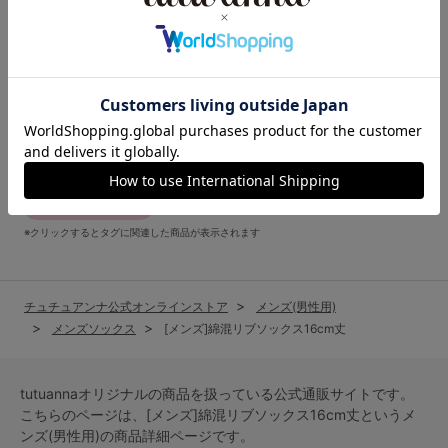
関連キーワード
綿混 カジュアル
シンプル ギフト
おうち時間 メンズ
メンズ 通勤
綿混 おうち時間
綿混 メンズ
綿混 アウトドア
綿混 シンプル
綿混 通勤
カジュアル メンズ
※クリックするとタグに関連した商品が表示されます
チュチュアンナ公式オンラインストア
メンズ(男性用)
メンズソックス
[メンズ]綿混リブソックス16cm丈
tutuannaオリジナルの商品を扱っている公式通販サイトです。
こちらのページは、[メンズ]綿混リブソックス16cm丈という
メ
ンズ(男性用)
の商品詳細ページです。