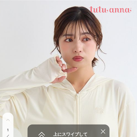
1
上にスワイプして
／